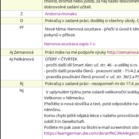
chlorid, bromid nebo jodid), za něj název libovolné
dobrovolné zadání učiteli.
Z
Andorra-monako
D
Pokračuj v zadané práci, dodělej si všechny úkoly. O
Př
Nové téma: Nervová soustava - přečti si úvod k této 
pokynů v příloze.
Nervova-soustava-zapis-1-c-
Aj Zemanová
Práci máte na mé podpoře výuky
http://zemanova.
Aj Pelikánová
ÚTERÝ + ČTVRTEK
- pročti další díl Smart Alec: uč. str. 46 - a udělej si cv.
- pročti další pravidla členů - pracovní sešit - 71/4.2
- pravidla používání členů procvič v: uč. str. 36/2 a P
Rj
Pokračuj v zadané práci - nezapomeň mi do 17.4. po
Nj
V uplynulém týdnu jsme oslavili velikonoční svátk
Velikonoc v Německu.
Přečtěte si nová slovíčka a text, poté odpovězte na
němčinu.
Komu chybí ještě nějaká lekce z našeho procvičování
oddíl 3 In Gesellschaft.
Pošlete mi pak zase na školní e-mail screenshot ob
https://learngerman.dw.com/de/anf%C3%A4nger/c