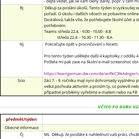
- dejte vědět, jak se vám členy dařily, popř. v čem m
Rj
Děkuji za poslání úkolů. Tento týden si vyzkoušej se
pořadí. O úkolu i dalších věcech se pobavíme online
Dostálová, takže víte, že potřebujete školní účet a
potřebném.
Teams: středa 22.4. - 9.00 - 10.00 - 8.B
středa 22.4. - 10.30 - 11.30 - 8.A
Nj
Pokračujte opět v procvičování s Nicem.
Pro tento týden udělejte další 4 kapitolky z oddílu
Pošlete mi pak zase na školní e-mail screenshot ob
https://learngerman.dw.com/de/anf%C3%A4nger/c
Scio
žáci 7. - 9. ročníku mají nyní dohromady vyplněno p
velká pochvala aktivním a prosím ty, co polevili ne
případné problémy vyřešíme e-mailem nebo na FB
UČIVO PO DOBU UZAV
předmět/týden
Obecné informace
Čj
ML Děkuji, že posíláte k nahlédnutí vaši práci, ch