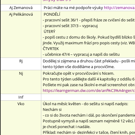
Aj Zemanová
Práci máte na mé podpoře výuky
http://zemanova.
Aj Pelikánová
PONDĚLÍ
- pracovní sešit 36/1 - přepiš fráze ze cvičení do seš
- pracovní sešit 37/3 – vypracuj
ÚTERÝ
- popiš cestu z domu do školy. Pokud bydlíš blízko 
jinde. Využij maximum frází pro popis cesty (viz. WB 3
ČTVRTEK
- učebnice 47/4 – vypracuj a napiš do sešitu
Rj
Dodělej si zájmena a druhou část překladu - pošli mi
tento týden vše doděláme a procvičíme.
Nj
Pokračujte opět v procvičování s Nicem.
Pro tento týden udělejte další 4 kapitolky z oddílu
Pošlete mi pak zase na školní e-mail screenshot ob
https://learngerman.dw.com/de/anf%C3%A4nger/c
Inf
Vko
Úkol na měsíc květen - do sešitu si napiš nadpis:
Nechám si
- co si do života nechám i dál, po skončení pandemi
Postupně vymysli a napiš seznam nejméně 12 věcí, k
je chceš ponechat i nadále.
Příklad: nechám si- dezinfekci v tašce, čtení knih, pom