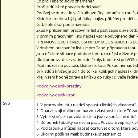
Co pro Tebe to slovo znamená?
Proč je důležité pravidla dodržovat?
Podívej se doma do vaší knihovničky, poraď se s rodiči, 
Klidně to mohou být pohádky, bajky, příběhy pro děti, po
četbě plň úkol podle návodu.
Zkus v přiloženém pracovním listu psát zápis o své če
V prvním pracovním listu najdeš vzor Podvojného de
HRDINOVÉ JEJÍCH KNÍŽEK SI NIKDY MOC STAROSTÍ S 
V druhém pracovním listu je pro Tebe připravená tabulk
Jsou některé situace podobné tomu, co už jsi v životě p
Úkol připrav, až se vrátíme do školy, budete si při VOSu
Psát můžeš na počítači, klidně i rukou. Pokud nemáš tis
příkladů z knížek je od 1 do tolika, kolik jich najdeš (klid
Přeji všem hodně zdraví a knížku do ruky : )) Vaše ředi
Podvojny-denik-prazdny
Podvojny-denik-vzor
Svp
1. V pracovním listu najdeš spoustu lidských vlastností. Pr
2. Obarvi svojí oblíbenou barvou vlastnosti, které Tě zau
3. Vyber si nějaká povolání, která jsou v současné době
4. Do buněk tabulky se nechá psát. Povolání vepisuj k vl
5. Pod tabulku můžeš napsat cca10 vět o tom, která povo
6. Úkol mi pošli na mail: budinska.l@seznam.cz