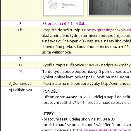
F
F8-prace-na-6-4-14-4-8abc
Ch
Přepište do sešitu zápis z
http://grassinger.skola-
úkol z minulého týdne (termínem odevzdání je pátek 
si názvosloví halogenidů - napište si název libovoln
libovolného prvku s libovolnou koncovkou, a můžete 
užijte Velikonoce.
Z
D
Vypiš si zápis z učebnice 118-121 - nadpis je- Změny
Př
Tento týden bude odpočinkový. S pomocí sešitu a u
vyplnit online kvíz, odkaz pošlu opět na mail. Komu 
Aj Zemanová
Práci máte na mé podpoře výuky http://zemanova.s
Aj Pelikánová
PONDĚLÍ
- učebnice str. 44/45: 1a, 2, 3 - udělej a napiš do seši
- pracovní sešit str.71/4.1 - pročti a nauč se pravidl
ÚTERÝ
- pracovní sešit: udělej úkoly na str. 34 a 35
- pročti a nauč se pravidla používání členů - pracovní s
- procvič členy na:
https://www.usingenglish.com/qu