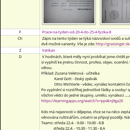
F
Prace-na-tyden-od-20-4-do-25-4-fyzika-8
Ch
Zápis na tento týden se týká názvosloví oxidů a sulf
dvě možné varianty. Vše je zde:
http://grassinger.s
Z
Vatikan
D
V hodinách, které měly nyní probíhat jsme chtěli pr
si vyplníš ke jménu činnost, profesi, objev, ocenění,
větou.
Příklad: Zuzana Veletová - učitelka
Karel Gott - český zpěvák
Otto Wichterle - vědec, vynález kontaktní čo
Po vyplnění si rozstříhej jednotlivé řádky a osoby/ sp
všichni vědci do jedné skupiny, umělci, vynálezci ....
https://learningapps.org/watch?v=pp4knj9ga20
Kdo má nejasnosti v dějepise, chce se na něco zeptat,
věnována ruštinářům, ostatní se připojí později. N
Teams: středa 22.4. - 9.00 - 10.00 - 8.B
středa 22.4. - 10.30 - 11.30 - 8.A