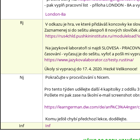
- pak vyplň pracovní list - příloha LONDON - 8A a v
London-8a
Rj
V odkazu je hra, ve které přidáváš koncovky ke slovů
Zaznamenej si do sešitu alespoň 8 nových slovíček a
https://rus4chld.pushkininstitute.ru/moduleload
Na jazykové laboratoři si najdi SLOVESA - PRACOVNÍ 
časování - vyčasuj je do sešitu, vyfoť a pošli mi vyp
https://www.jazykovalaborator.cz/testy.rustina/
Úkoly si vypracuj do 17. 4. 2020. Hezké Velikonoce!
Nj
Pokračujte v procvičování s Nicem.
Pro tento týden udělejte další 4 kapitolky z oddílu 3
Pošlete mi pak zase na školní e-mail screenshot ob
https://learngerman.dw.com/de/anf%C3%A4nger/c
Komu ještě chybí předchozí lekce, dodělejte.
Inf
Inf