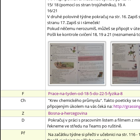
15/ 18 (pomocí os stran trojúhelníku), 19 A
16/21
V druhé polovině týdne pokračuj na str. 16. Zapiš
stranu 17. Zapiš si i rámeček!
Pokud něčemu nerozumíš, můžeš se připojit v úter
Pošli ke kontrole cvičení 18, 19 a 21 (neznamená to
F
Prace-na-tyden-od-18-5-do-22-5-fyzika-8
Ch
"Krev chemického průmyslu". Takto poeticky se někd
připojeným úkolem na vás čeká na:
http://grassi
Z
Bosna-a-hercegovina
D
Pokračuj v práci s pracovním listem a filmem z mi
řekneme ve středu na Teams po ruštině.
Př
Na začátku týdne si přečti v učebnici na str. 116 -