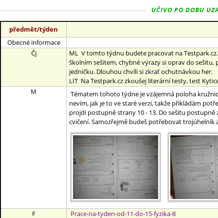
UČIVO PO DOBU UZAV
předmět/týden
Obecné informace
Čj
ML V tomto týdnu budete pracovat na Testpark.cz. T
školním sešitem, chybné výrazy si oprav do sešitu, p
jedničku. Dlouhou chvíli si zkrať ochutnávkou her.
LIT Na Testpark.cz zkoušej literární testy, test Kytic
M
Tématem tohoto týdne je vzájemná poloha kružnice 
nevím, jak je to ve staré verzi, takže přikládám po
projdi postupně strany 10 - 13. Do sešitu postupně
cvičení. Samozřejmě budeš potřebovat trojúhelník a 
F
Prace-na-tyden-od-11-do-15-fyzika-8