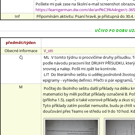
Pošlete mi pak zase na školní e-mail screenshot obrazo
https://learngerman.dw.com/de/anf%C3%A4nger/c-36
Inf
Připomínám aktivitu: Psaní hravě, je přístupná do 30.4. 
UČIVO PO DOBU UZAV
předmět/týden
Obecné informace
V_siti
Čj
ML V tomto týdnu si procvičíme druhy přísudku. Teo
podle návodu pracovní list DRUHY PŘÍSUDKU, který j
srovnej a nalep. Pošli mi zpět ke kontrole.
LIT Do literárního sešitu si udělej podrobně životop
epigramy - vyhledej definici. Přečti si pár epigramů, 
M
Počítej do školního sešitu další příklady na délku kr
matematici by měli počítat příklady označené B. Poš
(příloha 1.5), zapiš si také vzorové příklady a zkus s
Tyto příklady zatím posílat nemusíte, budu je chtít
doučování přes Teams ve středu od 9 do 10 hod. Kd