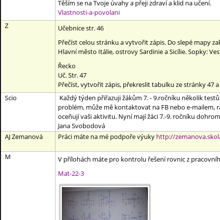
Těším se na Tvoje úvahy a přeji zdraví a klid na učení.
Vlastnosti-a-povolani
Z
Učebnice str. 46
Přečíst celou stránku a vytvořit zápis. Do slepé mapy z
Hlavní město Itálie, ostrovy Sardinie a Sicílie. Sopky: V
Řecko
Uč. Str. 47
Přečíst, vytvořit zápis, překreslit tabulku ze stránky 47 a
Scio
Každý týden přiřazuji žákům 7. - 9.ročníku několik test
problém, může mě kontaktovat na FB nebo e-mailem, rá
oceňují vaši aktivitu. Nyní mají žáci 7.-9. ročníku dohr
Jana Svobodová
AJ Zemanová
Práci máte na mé podpoře výuky
http://zemanova.skola
M
V přílohách máte pro kontrolu řešení rovnic z pracovníh
Mat-22-3