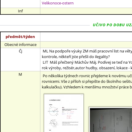
Velikonoce-ostern
Inf
UČIVO PO DOBU UZAV
předmět/týden
Obecné informace
Čj
ML Na podpoře výuky ZM máš pracovní list na věty ved
kontrole, někteří jste přešli do ilegality?
LIT Máš přečtený Máchův Máj. Podívej se teď na You
rok výroby, režisér,autor hudby, obsazení, lokace - kříž
M
Po několika týdnech rovnic přejdeme k novému učivu
rovnicemi. Vše z příloh si přepište do školního seši
kalkulačku). Vzhledem k menšímu množství práce bu