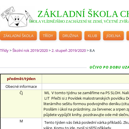
ZÁKLADNÍ ŠKOLA C
ŠKOLA VLÍDNĚJŠÍHO ZACHÁZENÍ SE ZEMÍ, VČETNĚ ZVÍŘA
ZÁKLADNÍ ŠKOLA
TŘÍDY
DRUŽINA
KLUB
JÍDELNA
Třídy
>
Školní rok 2019/2020
>
2. stupeň 2019/2020
>
8.A
UČIVO PO DOBU UZAV
předmět/týden
Obecné informace
Čj
ML V tomto týdnu se zaměříme na PS SLOH. Nalistuj s
LIT Přečti si z Povídek malostranských povídku Dok
literárního sešitu formou podvojného deníku (citu
Posílám i úkol na prázdniny, za červenec a srpen 
půjdete vypůjčit knihy, pozdravujte ode mě slečnu 
M
Tento týden vás čeká poslední várka příkladů. Zkus
válce. Komu to jde, zvolí si těžší příklady.