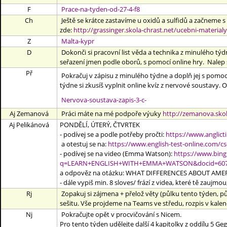
F
Prace-na-tyden-od-27-4-f8
Ch
Ještě se krátce zastavíme u oxidů a sulfidů a začneme s
zde:
http://grassinger.skola-chrast.net/ucebni-materia
Z
Malta-kypr
D
Dokonči si pracovní list věda a technika z minulého tý
seřazení jmen podle oborů, s pomocí online hry. Nalep s
Př
Pokračuj v zápisu z minulého týdne a doplň jej s pomocí
týdne si zkusíš vyplnit online kvíz z nervové soustavy. O
Nervova-soustava-zapis-3-c-
Aj Zemanová
Práci máte na mé podpoře výuky
http://zemanova.skol
Aj Pelikánová
PONDĚLÍ, ÚTERÝ, ČTVRTEK
- podívej se a podle potřeby pročti:
https://www.anglicti
a otestuj se na:
https://www.english-test-online.com/c
- podívej se na video (Emma Watson):
https://www.bing
q=LEARN+ENGLISH+WITH+EMMA+WATSON&docid=6079
a odpověz na otázku: WHAT DIFFERENCES ABOUT AME
- dále vypiš min. 8 sloves/ frází z videa, které tě zaujmou,
Rj
Zopakuj si zájmena + přelož věty (půlku tento týden, půlk
sešitu. Vše projdeme na Teams ve středu, rozpis v kalen
Nj
Pokračujte opět v procvičování s Nicem.
Pro tento týden udělejte další 4 kapitolky z oddílu 5 G