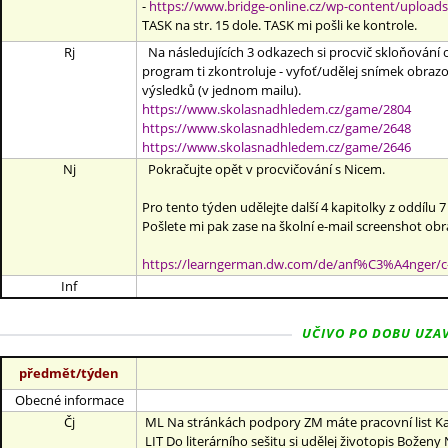
-
https://www.bridge-online.cz/wp-content/upload
TASK na str. 15 dole. TASK mi pošli ke kontrole.
Rj
Na následujících 3 odkazech si procvič skloňování o
program ti zkontroluje - vyfoť/udělej snímek obrazo
výsledků (v jednom mailu).
https://www.skolasnadhledem.cz/game/2804
https://www.skolasnadhledem.cz/game/2648
https://www.skolasnadhledem.cz/game/2646
Nj
Pokračujte opět v procvičování s Nicem.
Pro tento týden udělejte další 4 kapitolky z oddílu 
Pošlete mi pak zase na školní e-mail screenshot ob
https://learngerman.dw.com/de/anf%C3%A4nger/c
Inf
UČIVO PO DOBU UZAVŘE
předmět/týden
Obecné informace
Čj
ML Na stránkách podpory ZM máte pracovní list Ka
LIT Do literárního sešitu si udělej životopis Bože