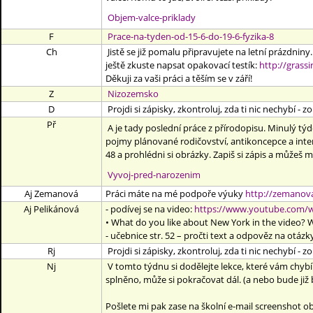
Objem-valce-priklady
F
Prace-na-tyden-od-15-6-do-19-6-fyzika-8
Ch
Jistě se již pomalu připravujete na letní prázdniny.
ještě zkuste napsat opakovací testík:
http://grass
Děkuji za vaši práci a těším se v září!
Z
Nizozemsko
D
Projdi si zápisky, zkontroluj, zda ti nic nechybí - zo
Př
A je tady poslední práce z přírodopisu. Minulý týden
pojmy plánované rodičovství, antikoncepce a inter
48 a prohlédni si obrázky. Zapiš si zápis a můžeš m
Vyvoj-pred-narozenim
Aj Zemanová
Práci máte na mé
podpoře výuky
http://zemanova
Aj Pelikánová
- podívej se na video:
https://www.youtube.com/
• What do you like about New York in the video? 
- učebnice str. 52 – pročti text a odpověz na otázk
Rj
Projdi si zápisky, zkontroluj, zda ti nic nechybí - zo
Nj
V tomto týdnu si dodělejte lekce, které vám chyb
splněno, může si pokračovat dál. (a nebo bude již 
Pošlete mi pak zase na školní e-mail screenshot 