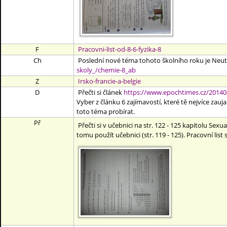
F
Pracovni-list-od-8-6-fyzika-8
Ch
Poslední nové téma tohoto školního roku je Neut
skoly_/chemie-8_ab
Z
Irsko-francie-a-belgie
D
Přečti si článek
https://www.epochtimes.cz/2014080
Vyber z článku 6 zajímavostí, které tě nejvíce zauj
toto téma probírat.
Př
Přečti si v učebnici na str. 122 - 125 kapitolu S
tomu použít učebnici (str. 119 - 125). Pracovní list 