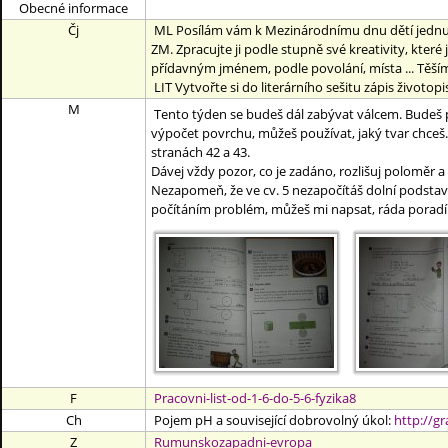
Obecné informace
Čj
ML Posílám vám k Mezinárodnímu dnu dětí jednu s
ZM. Zpracujte ji podle stupně své kreativity, které
přídavným jménem, podle povolání, místa ... Těš
LIT Vytvořte si do literárního sešitu zápis životo
M
Tento týden se budeš dál zabývat válcem. Budeš poč
výpočet povrchu, můžeš používat, jaký tvar chceš.
stranách 42 a 43.
Dávej vždy pozor, co je zadáno, rozlišuj poloměr a
Nezapomeň, že ve cv. 5 nezapočítáš dolní podstavu
počítáním problém, můžeš mi napsat, ráda poradí
F
Pracovni-list-od-1-6-do-5-6-fyzika8
Ch
Pojem pH a související dobrovolný úkol:
http://g
Z
Rumunskozapadni-evropa