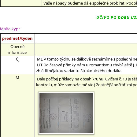
Vaše nápady budeme dále společně probírat. Podobn
UČIVO PO DOBU UZAV
Malta-kypr
předmět/týden
Obecné
informace
Čj
ML V tomto týdnu se dálkově seznámíme s poslední nepro
LIT Do časové přímky nám u romantismu chybí ještě J. K. 
zhlédli nějakou variantu Strakonického dudáka.
M
Dále počítej příklady na obsah kruhu. Cvičení č. 13 je tě
kontrolu, může samozřejmě víc.) Zdatnější počtáři mi p