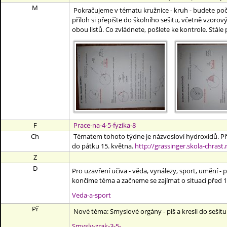
M
Pokračujeme v tématu kružnice - kruh - budete počí
příloh si přepište do školního sešitu, včetně vzorový
obou listů. Co zvládnete, pošlete ke kontrole. Stále
F
Prace-na-4-5-fyzika-8
Ch
Tématem tohoto týdne je názvosloví hydroxidů. Přepi
do pátku 15. května.
http://grassinger.skola-chras
Z
D
Pro uzavření učiva - věda, vynálezy, sport, umění - po
končíme téma a začneme se zajímat o situaci před 1.
Veda-a-sport
Př
Nové téma: Smyslové orgány - piš a kresli do sešitu p
Smysly-zrak-3-5-