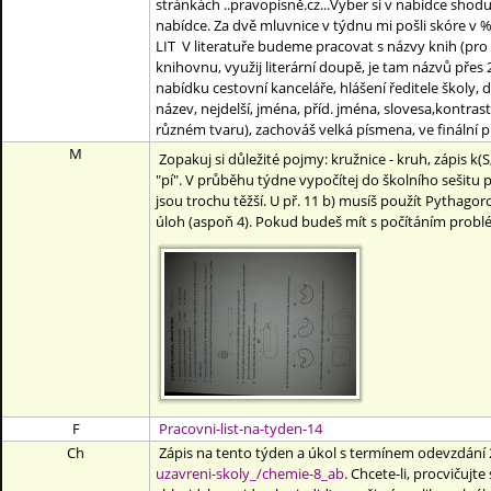
stránkách ..pravopisně.cz...Vyber si v nabídce shod
nabídce. Za dvě mluvnice v týdnu mi pošli skóre v %, 
LIT V literatuře budeme pracovat s názvy knih (pro 
knihovnu, využij literární doupě, je tam názvů přes 
nabídku cestovní kanceláře, hlášení ředitele školy, d
název, nejdelší, jména, příd. jména, slovesa,kontrast-
různém tvaru), zachováš velká písmena, ve finální pr
M
Zopakuj si důležité pojmy: kružnice - kruh, zápis k(S
"pí". V průběhu týdne vypočítej do školního sešitu p
jsou trochu těžší. U př. 11 b) musíš použít Pythag
úloh (aspoň 4). Pokud budeš mít s počítáním problém
F
Pracovni-list-na-tyden-14
Ch
Zápis na tento týden a úkol s termínem odevzdání 2
uzavreni-skoly_/chemie-8_ab
. Chcete-li, procvičujt