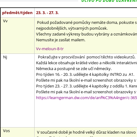
UČIVO PO DOBU UZAVŘENÍ ŠK
předmět/týden
23. 3. - 27. 3.
Vv
Pokud požadované pomůcky nemáte doma, pokuste se co n
nejpodobnějších, výtvarných pomůcek.
Všechny zadané výkresy budou vybrány a oznámkovány p
Nemusíte je zasílat mailem.
Vv-meloun-8-tr
Nj
Pokračujte v procvičování pomocí těchto videokurzů.
Každá lekce obsahuje krátké video a několik interaktivn
Německa a postupně se zde učí německy.
Pro týden 16. - 20. 3. udělejte 4 kapitolky INTRO zu A1.
Pošlete mi pak na školní e-mail screenshot obrazovky 
Pro týden 23. - 27. 3. udělejte 4 kapitolky z oddílu 1. Ke
Pošlete mi pak na školní e-mail screenshot obrazovky 
https://learngerman.dw.com/de/anf%C3%A4nger/c-36
Vos
V současné době je hodně velký důraz kladen na slovo