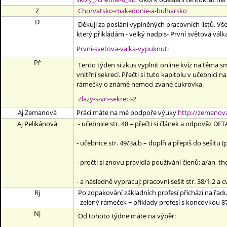
Z
Chorvatsko-makedonie-a-bulharsko
D
Děkuji za poslání vyplněných pracovních listů. Vš
který přikládám - velký nadpis- První světová vál
Prvni-svetova-valka-vypuknuti
Př
Tento týden si zkus vyplnit online kvíz na téma sm
vnitřní sekrecí. Přečti si tuto kapitolu v učebnici na
rámečky o známé nemoci zvané cukrovka.
Zlazy-s-vn-sekreci-2
Aj Zemanová
Práci máte na mé
podpoře výuky
http://zemanova
Aj Pelikánová
- učebnice str. 48 – přečti si článek a odpověz DE
- učebnice str. 49/3a,b – doplň a přepiš do sešitu (
- pročti si znovu pravidla používání členů: a/an, t
- a následně vypracuj: pracovní sešit str. 38/1,2 a cv
Rj
Po zopakování základních profesí přichází na řadu 
- zelený rámeček + příklady profesí s koncovkou 8
Nj
Od tohoto týdne máte na výběr: