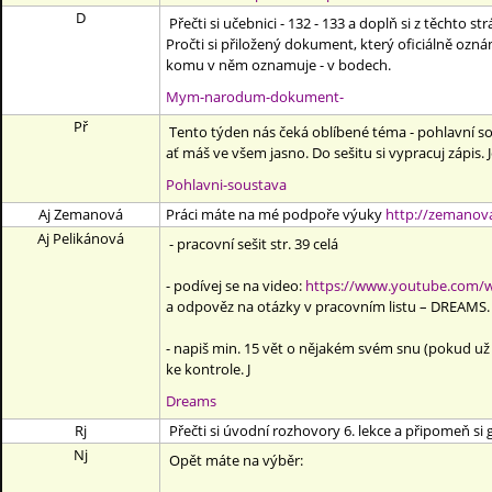
D
Přečti si učebnici - 132 - 133 a doplň si z těchto st
Pročti si přiložený dokument, který oficiálně ozn
komu v něm oznamuje - v bodech.
Mym-narodum-dokument-
Př
Tento týden nás čeká oblíbené téma - pohlavní sous
ať máš ve všem jasno. Do sešitu si vypracuj zápis. Je
Pohlavni-soustava
Aj Zemanová
Práci máte na mé
podpoře výuky
http://zemanova
Aj Pelikánová
- pracovní sešit str. 39 celá
- podívej se na video:
https://www.youtube.com/
a odpověz na otázky v pracovním listu – DREAMS. P
- napiš min. 15 vět o nějakém svém snu (pokud už j
ke kontrole. J
Dreams
Rj
Přečti si úvodní rozhovory 6. lekce a připomeň si
Nj
Opět máte na výběr: