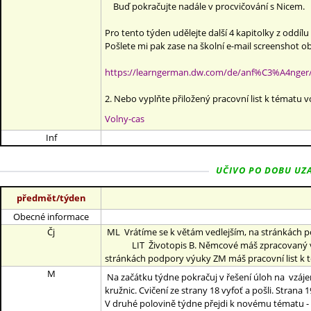
Buď pokračujte nadále v procvičování s Nicem.
Pro tento týden udělejte další 4 kapitolky z oddílu
Pošlete mi pak zase na školní e-mail screenshot 
https://learngerman.dw.com/de/anf%C3%A4nger
2. Nebo vyplňte přiložený pracovní list k tématu v
Volny-cas
Inf
UČIVO PO DOBU UZAV
předmět/týden
Obecné informace
Čj
ML Vrátíme se k větám vedlejším, na stránkách po
LIT Životopis B. Němcové máš zpracovaný v lite
stránkách podpory výuky ZM máš pracovní list k té
M
Na začátku týdne pokračuj v řešení úloh na vzáje
kružnic. Cvičení ze strany 18 vyfoť a pošli. Strana 
V druhé polovině týdne přejdi k novému tématu -