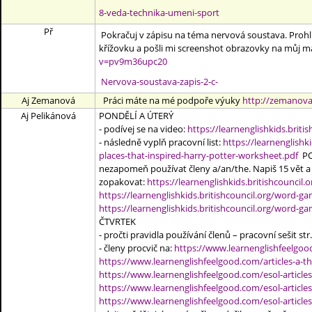
8-veda-technika-umeni-sport
Př
Pokračuj v zápisu na téma nervová soustava. Prohlíd
křížovku a pošli mi screenshot obrazovky na můj m
v=pv9m36upc20
Nervova-soustava-zapis-2-c-
Aj Zemanová
Práci máte na mé podpoře výuky
http://zemanova.
Aj Pelikánová
PONDĚLÍ A ÚTERÝ
- podívej se na video:
https://learnenglishkids.briti
- následně vyplň pracovní list:
https://learnenglishk
places-that-inspired-harry-potter-worksheet.pdf
POZ
nezapomeň používat členy a/an/the. Napiš 15 vět a 
zopakovat:
https://learnenglishkids.britishcounci
https://learnenglishkids.britishcouncil.org/word-g
https://learnenglishkids.britishcouncil.org/word-g
ČTVRTEK
- pročti pravidla používání členů – pracovní sešit str.
- členy procvič na:
https://www.learnenglishfeelgoo
https://www.learnenglishfeelgood.com/articles-a-t
https://www.learnenglishfeelgood.com/esol-article
https://www.learnenglishfeelgood.com/esol-article
https://www.learnenglishfeelgood.com/esol-article