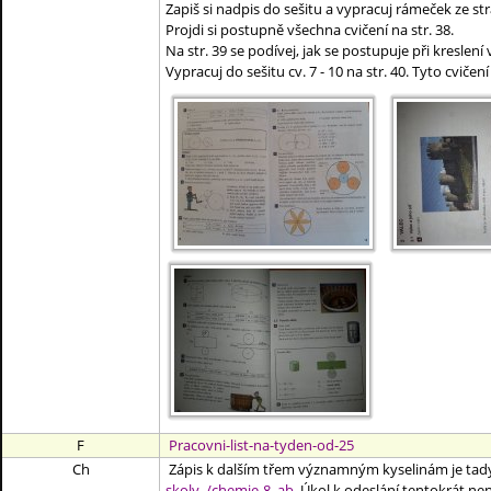
Zapiš si nadpis do sešitu a vypracuj rámeček ze s
Projdi si postupně všechna cvičení na str. 38.
Na str. 39 se podívej, jak se postupuje při kreslení
Vypracuj do sešitu cv. 7 - 10 na str. 40. Tyto cvičení
F
Pracovni-list-na-tyden-od-25
Ch
Zápis k dalším třem významným kyselinám je tad
skoly_/chemie-8_ab
Úkol k odeslání tentokrát nen