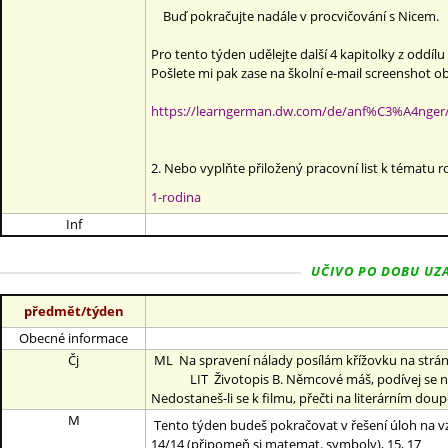
Buď pokračujte nadále v procvičování s Nicem.
Pro tento týden udělejte další 4 kapitolky z oddílu
Pošlete mi pak zase na školní e-mail screenshot 
https://learngerman.dw.com/de/anf%C3%A4nger
2. Nebo vyplňte přiložený pracovní list k tématu r
1-rodina
Inf
UČIVO PO DOBU UZAV
předmět/týden
Obecné informace
Čj
ML Na spravení nálady posílám křížovku na stránk
LIT Životopis B. Němcové máš, podívej se na f
Nedostaneš-li se k filmu, přečti na literárním dou
M
Tento týden budeš pokračovat v řešení úloh na v
14/14 (připomeň si matemat. symboly), 15, 17