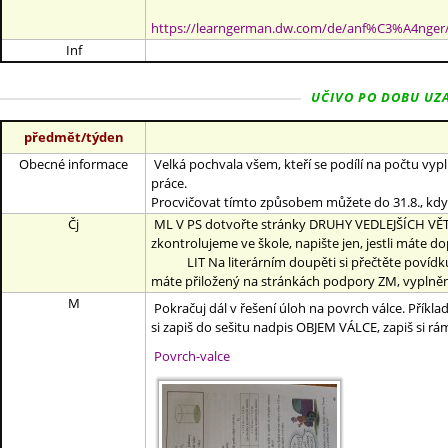
https://learngerman.dw.com/de/anf%C3%A4nger
Inf
UČIVO PO DOBU UZAV
předmět/týden
Obecné informace
Velká pochvala všem, kteří se podílí na počtu vy
práce.
Procvičovat tímto způsobem můžete do 31.8., kdy
Čj
ML V PS dotvořte stránky DRUHY VEDLEJŠÍCH VĚT
zkontrolujeme ve škole, napište jen, jestli máte d
LIT Na literárním doupěti si přečtěte povídku P
máte přiložený na stránkách podpory ZM, vyplněný
M
Pokračuj dál v řešení úloh na povrch válce. Příklad
si zapiš do sešitu nadpis OBJEM VÁLCE, zapiš si rám
Povrch-valce