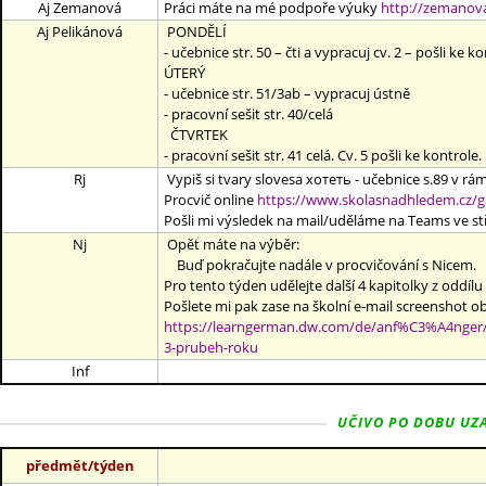
Aj Zemanová
Práci máte na mé
podpoře výuky
http://zemanova
Aj Pelikánová
PONDĚLÍ
- učebnice str. 50 – čti a vypracuj cv. 2 – pošli ke ko
ÚTERÝ
- učebnice str. 51/3ab – vypracuj ústně
- pracovní sešit str. 40/celá
ČTVRTEK
- pracovní sešit str. 41 celá. Cv. 5 pošli ke kontrole.
Rj
Vypiš si tvary slovesa хотеть - učebnice s.89 v rám
Procvič online
https://www.skolasnadhledem.cz/
Pošli mi výsledek na mail/uděláme na Teams ve st
Nj
Opět máte na výběr:
Buď pokračujte nadále v procvičování s Nicem.
Pro tento týden udělejte další 4 kapitolky z oddílu
Pošlete mi pak zase na školní e-mail screenshot 
https://learngerman.dw.com/de/anf%C3%A4nger
3-prubeh-roku
Inf
UČIVO PO DOBU UZAV
předmět/týden