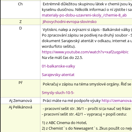
Ch
Extrémně důležitou skupinou látek v chemii jsou ky
kyselinu dusičnou. Několik informací o ní zjistíte i 
materialy-po-dobu-uzavreni-skoly_/chemie-8_ab
Z
Jihovychodni-evropa-slovinsko
D
Vytiskni, nalep a zvýrazni si zápis - Balkánské války
Po zpracování zápisu se podívej na druhý soubor - 
dokument Sarajevský atentát v odkazu, internet a uč
wordu/foto sešitu).
https://www.youtube.com/watch?v=xaf2uqpAbIc
Na vše máš čas do 22.5.
01-balkanske-valky
Sarajevsky-atentat
Př
Pokračuj v zápisu na téma smyslové orgány. Řiď se 
Smysly-sluch-10-5-
Aj Zemanová
Práci máte na mé podpoře výuky
http://zemanova.
Aj Pelikánová
- pracovní sešit str. 36/1 – pročti si (a nauč se) fráze
- pracovní sešit str. 42/1 – vypracuj + popiš cestu:
1) z ABC Cinema do Hotel,
2) z Chemist´s do Newsagent´s. Zkus použít co nejvíce