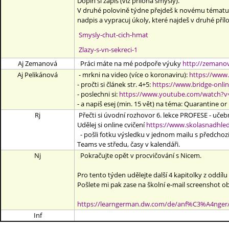
Doplň si zápis (viz příloha smysly).
V druhé polovině týdne přejdeš k novému tématu - Žl
nadpis a vypracuj úkoly, které najdeš v druhé příloz
Smysly-chut-cich-hmat
Zlazy-s-vn-sekreci-1
Aj Zemanová
Práci máte na mé
podpoře výuky
http://zemanov
Aj Pelikánová
- mrkni na video (více o koronaviru):
https://www
- pročti si článek str. 4+5:
https://www.bridge-onli
- poslechni si:
https://www.youtube.com/watch?v
- a napiš esej (min. 15 vět) na téma: Quarantine or
Rj
Přečti si úvodní rozhovor 6. lekce PROFESE - učebni
Udělej si online cvičení
https://www.skolasnadhle
- pošli fotku výsledku v jednom mailu s předcho
Teams ve středu, časy v kalendáři.
Nj
Pokračujte opět v procvičování s Nicem.
Pro tento týden udělejte další 4 kapitolky z oddíl
Pošlete mi pak zase na školní e-mail screenshot 
https://learngerman.dw.com/de/anf%C3%A4nger
Inf