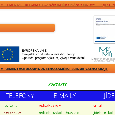
 IMPLEMENTACE REFORMY 3.2.2 NÁRODNÍHO PLÁNU OBNOVY - PROJEKT "N
IMPLEMENTACE DLOUHODOBÉHO ZÁMĚRU PARDUBICKÉHO KRAJE
KONTAKTY
TELEFONY
E-MAILY
JÍD
ředitelna
ředitelka školy
email
469 667 195
reditelna@skola-chrast.net
jidelna@skola