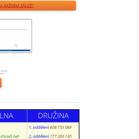
A KAŽDÉM ZÁLEŽÍ"
ELNA
DRUŽINA
1. oddělení
608 755 089
-chrast.net
2. oddělení
777 283 130