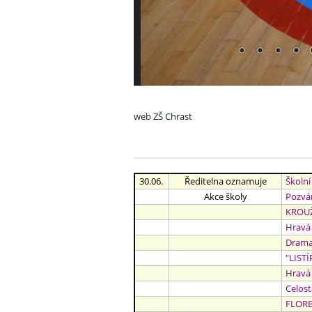
web ZŠ Chrast
30.06.
Ředitelna oznamuje
Školní
Akce školy
Pozvá
KROUŽE
Hravá
Dramat
"LISTÍ
Hravá
Celos
FLORB