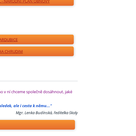
 - NÁRODNÍ PLÁN OBNOVY
ARDUBICE
HA CHRUDIM
čeho v ní chceme společně dosáhnout, jaké
ledek, ale i cesta k němu..."
Mgr. Lenka Budínská, ředitelka školy