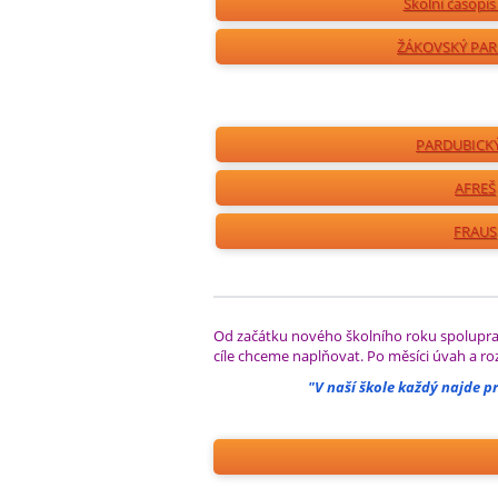
Školní časopi
ŽÁKOVSKÝ PA
PARDUBICKÝ
AFREŠ
FRAUS
Od začátku nového školního roku spolupracov
cíle chceme naplňovat. Po měsíci úvah a roz
"V naší škole každý najde pr