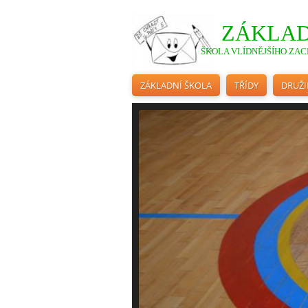
ZÁKLAD
ŠKOLA VLÍDNĚJŠÍHO ZACH
ZÁKLADNÍ ŠKOLA
TŘÍDY
DRUŽ