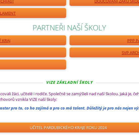
s CHrAsT
DOUČOVÁNÍ ŽÁKŮ ŠKOL
RLAMENT
PARTNEŘI NAŠÍ ŠKOLY
 KRAJ
PPP P
SVP ARC
VIZE ZÁKLADNÍ ŠKOLY
ali žáci, učitelé i rodiče. Společně se zamýšleli nad naší školou. Jaká je, 
hovorů vznikla VIZE naší školy:
ostor pro to, co ho zajímá a pro co má talent. Důležitý je pro nás nejen výs
UČITEL PARDUBICKÉHO KRAJE ROKU 2024