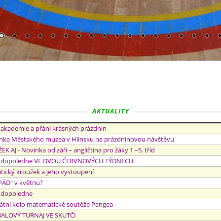
AKTUALITY
 akademie a přání krásných prázdnin
nka Městského muzea v Hlinsku na prázdninovou návštěvu
K AJ - Novinka od září – angličtina pro žáky 1.–5. tříd
 dopoledne VE DVOU ČERVNOVÝCH TÝDNECH
ický kroužek a jeho vystoupení
PÁD" v květnu?
 dopoledne
tátní kolo matematické soutěže Pangea
ALOVÝ TURNAJ VE SKUTČI