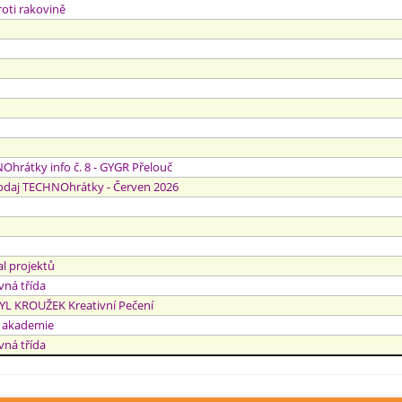
roti rakovině
hrátky info č. 8 - GYGR Přelouč
odaj TECHNOhrátky - Červen 2026
al projektů
vná třída
YL KROUŽEK Kreativní Pečení
t akademie
vná třída