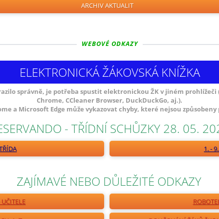
ARCHIV AKTUALIT
WEBOVÉ ODKAZY
ELEKTRONICKÁ ŽÁKOVSKÁ KNÍŽKA
ilo správně, je potřeba spustit elektronickou ŽK v jiném prohlížeči 
Chrome, CCleaner Browser, DuckDuckGo, aj.).
ome a Microsoft Edge může vykazovat chyby, které nejsou způsobeny
ESERVANDO - TŘÍDNÍ SCHŮZKY 28. 05. 20
TŘÍDA
1. - 
ZAJÍMAVÉ NEBO DŮLEŽITÉ ODKAZY
 UČITELE
ROBOTEL