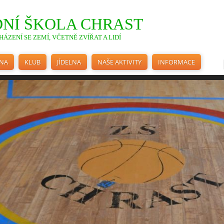
NÍ ŠKOLA CHRAST
ÁZENÍ SE ZEMÍ, VČETNĚ ZVÍŘAT A LIDÍ
INA
KLUB
JÍDELNA
NAŠE AKTIVITY
INFORMACE