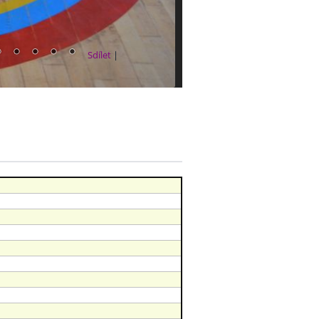
Sdílet
|