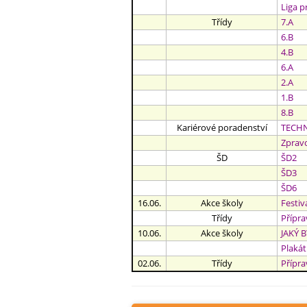
Liga p
Třídy
7.A
6.B
4.B
6.A
2.A
1.B
8.B
Kariérové poradenství
TECHNO
Zprav
ŠD
Š
D2
Š
D3
Š
D6
16.06.
Akce školy
Festiv
Třídy
P
řípra
10.06.
Akce školy
JAKÝ B
Plaká
02.06.
Třídy
P
řípra