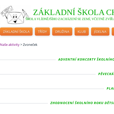
ZÁKLADNÍ ŠKOLA C
ŠKOLA VLÍDNĚJŠÍHO ZACHÁZENÍ SE ZEMÍ, VČETNĚ ZVÍŘA
ZÁKLADNÍ ŠKOLA
TŘÍDY
DRUŽINA
KLUB
JÍDELNA
Naše aktivity
>
Zvoneček
ADVENTNÍ KONCERTY ŠKOLNÍHO 
PĚVECKÁ 
PLAK
ZHODNOCENÍ ŠKOLNÍHO ROKU DĚTSK