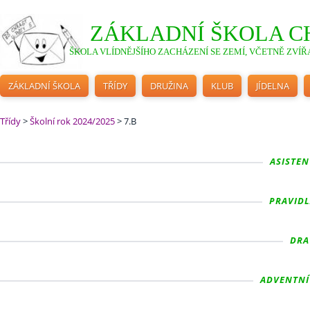
ZÁKLADNÍ ŠKOLA C
ŠKOLA VLÍDNĚJŠÍHO ZACHÁZENÍ SE ZEMÍ, VČETNĚ ZVÍŘA
ZÁKLADNÍ ŠKOLA
TŘÍDY
DRUŽINA
KLUB
JÍDELNA
Třídy
>
Školní rok 2024/2025
>
7.B
ASISTENT
PRAVIDLA
DRAV
ADVENTNÍ 