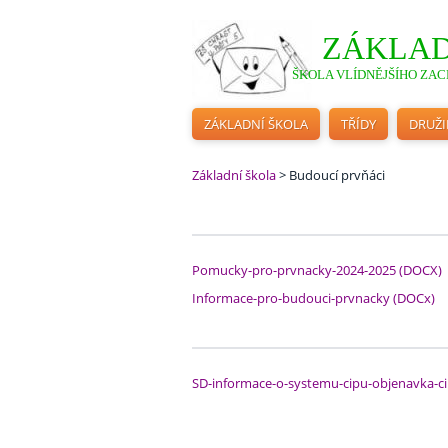
ZÁKLAD
ŠKOLA VLÍDNĚJŠÍHO ZACH
ZÁKLADNÍ ŠKOLA
TŘÍDY
DRUŽ
Základní škola
>
Budoucí prvňáci
Pomucky-pro-prvnacky-2024-2025 (DOCX)
Informace-pro-budouci-prvnacky (DOCx)
SD-informace-o-systemu-cipu-objenavka-c