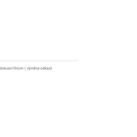
diskuzní fórum
|
výměna odkazů