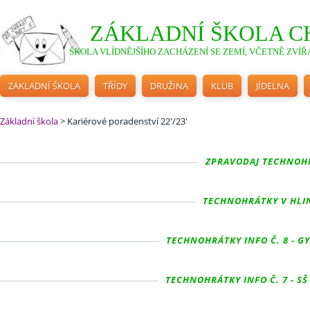
ZÁKLADNÍ ŠKOLA C
ŠKOLA VLÍDNĚJŠÍHO ZACHÁZENÍ SE ZEMÍ, VČETNĚ ZVÍŘA
ZÁKLADNÍ ŠKOLA
TŘÍDY
DRUŽINA
KLUB
JÍDELNA
Základní škola
>
Kariérové poradenství 22'/23'
ZPRAVODAJ TECHNOHRÁ
TECHNOHRÁTKY V HLIN
TECHNOHRÁTKY INFO Č. 8 - GYM
TECHNOHRÁTKY INFO Č. 7 - SŠ