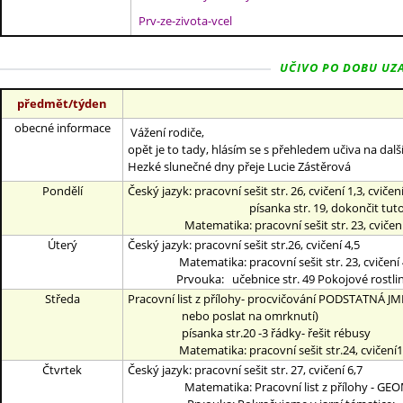
Prv-ze-zivota-vcel
UČIVO PO DOBU UZAV
předmět/týden
obecné informace
Vážení rodiče,
opět je to tady, hlásím se s přehledem učiva na dalš
Hezké slunečné dny přeje Lucie Zástěrová
Pondělí
Český jazyk: pracovní sešit str. 26, cvičení 1,3, cviče
písanka str. 19, dokončit tuto stran
Matematika: pracovní sešit str. 23, cvičení 
Úterý
Český jazyk: pracovní sešit str.26, cvičení 4,5
Matematika: pracovní sešit str. 23, cvičení 
Prvouka: učebnice str. 49 Pokojové rostliny pře
Středa
Pracovní list z přílohy- procvičování PODSTATNÁ JM
nebo poslat na omrknutí)
písanka str.20 -3 řádky- řešit rébusy
Matematika: pracovní sešit str.24, cvičení1, 
Čtvrtek
Český jazyk: pracovní sešit str. 27, cvičení 6,7
Matematika: Pracovní list z přílohy - GEOMETR