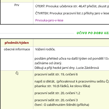
Prv
ÚTERÝ: Prvouka: učebnice str. 46,47 přečíst, zkusit 
ČTVRTEK: Prvouka: pracovní list z přílohy Jaro v lese
Prvouka-jaro-v-lese
UČIVO PO DOBU UZAV
předmět/týden
obecné informace
Vážení rodiče,
posílám přehled učiva na další týden od pondělí 13.
začínáme od úterý.
Děkuji a přiji hezké jarní dny. Lucie Zástěrová
Čj
pracovní sešit str. 19, cvičení 6
napiš si diktát, (přicvaknout k pracovnímu sešitu Č
písanka: str. 16 (6 řádků, ke slovu liška)
pracovní sešit str. 20, cvičení 1,2
pracovní sešit str. 20, cvičení 3
čtení : O zaběhnutém štěněti (příloha)