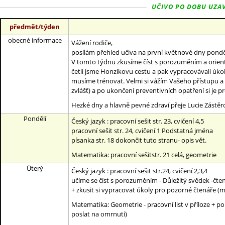
UČIVO PO DOBU UZAVŘE
předmět/týden
obecné informace
Vážení rodiče,
posílám přehled učiva na první květnové dny pondělí 
V tomto týdnu zkusíme číst s porozuměním a orient
četli jsme Honzíkovu cestu a pak vypracovávali úkoly
musíme trénovat. Velmi si vážím Vašeho přístupu a
zvlášť) a po ukončení preventivních opatření si je p
Hezké dny a hlavně pevné zdraví přeje Lucie Zástěr
Pondělí
Český jazyk : pracovní sešit str. 23, cvičení 4,5
pracovní sešit str. 24, cvičení 1 Podstatná jména
písanka str. 18 dokončit tuto stranu- opis vět.
Matematika: pracovní sešitstr. 21 celá, geometrie
Úterý
Český jazyk : pracovní sešit str.24, cvičení 2,3,4
učíme se číst s porozuměním - Důležitý svědek -čte
+ zkusit si vypracovat úkoly pro pozorné čtenáře (m
Matematika: Geometrie - pracovní list v příloze +
poslat na omrnutí)