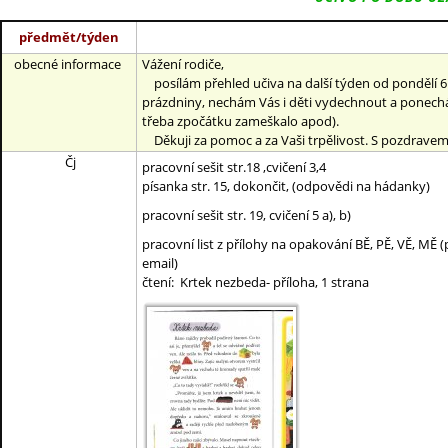
předmět/týden
obecné informace
Vážení rodiče,
posílám přehled učiva na další týden od pondělí 6.4.
prázdniny, nechám Vás i děti vydechnout a ponechá
třeba zpočátku zameškalo apod).
Děkuji za pomoc a za Vaši trpělivost. S pozdravem
Čj
pracovní sešit str.18 ,cvičení 3,4
písanka str. 15, dokončit, (odpovědi na hádanky)
pracovní sešit str. 19, cvičení 5 a), b)
pracovní list z přílohy na opakování BĚ, PĚ, VĚ, MĚ
email)
čtení: Krtek nezbeda- příloha, 1 strana