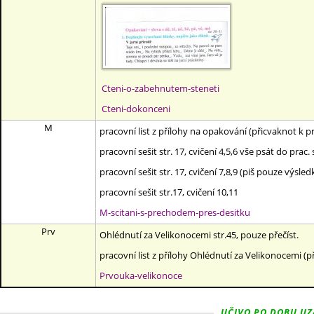
Cteni-o-zabehnutem-steneti
Cteni-dokonceni
M
pracovní list z přílohy na opakování (přicvaknot k
pracovní sešit str. 17, cvičení 4,5,6 vše psát do prac. 
pracovní sešit str. 17, cvičení 7,8,9 (piš pouze výsled
pracovní sešit str.17, cvičení 10,11
M-scitani-s-prechodem-pres-desitku
Prv
Ohlédnutí za Velikonocemi str.45, pouze přečíst.
pracovní list z přílohy Ohlédnutí za Velikonocemi (p
Prvouka-velikonoce
UČIVO PO DOBU UZAV