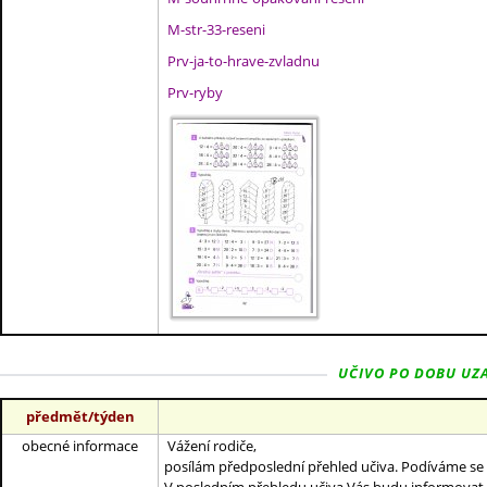
M-str-33-reseni
Prv-ja-to-hrave-zvladnu
Prv-ryby
UČIVO PO DOBU UZAV
předmět/týden
obecné informace
Vážení rodiče,
posílám předposlední přehled učiva. Podíváme se n