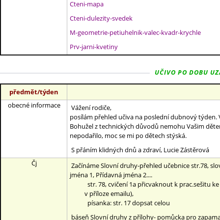
Cteni-mapa
Cteni-dulezity-svedek
M-geometrie-petiuhelnik-valec-kvadr-krychle
Prv-jarni-kvetiny
UČIVO PO DOBU UZAV
předmět/týden
obecné informace
Vážení rodiče,
posílám přehled učiva na poslední dubnový týden. 
Bohužel z technických důvodů nemohu Vašim dětem zaj
nepodařilo, moc se mi po dětech stýská.
S přáním klidných dnů a zdraví, Lucie Zástěrová
Čj
Začínáme Slovní druhy-přehled učebnice str.78, s
jména 1, Přídavná jména 2....
str. 78, cvičení 1a přicvaknout k prac.sešitu ke 
v příloze emailu),
písanka: str. 17 dopsat celou
báseň Slovní druhy z přílohy- pomůcka pro zapamat