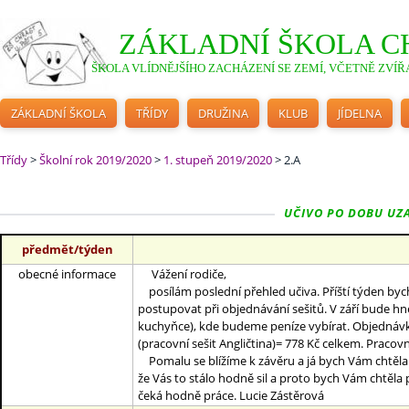
ZÁKLADNÍ ŠKOLA C
ŠKOLA VLÍDNĚJŠÍHO ZACHÁZENÍ SE ZEMÍ, VČETNĚ ZVÍŘA
ZÁKLADNÍ ŠKOLA
TŘÍDY
DRUŽINA
KLUB
JÍDELNA
Třídy
>
Školní rok 2019/2020
>
1. stupeň 2019/2020
>
2.A
UČIVO PO DOBU UZAV
předmět/týden
obecné informace
Vážení rodiče,
posílám poslední přehled učiva. Příští týden byc
postupovat při objednávání sešitů. V září bude hne
kuchyňce), kde budeme peníze vybírat. Objednávka 
(pracovní sešit Angličtina)= 778 Kč celkem. Pracov
Pomalu se blížíme k závěru a já bych Vám chtěla 
že Vás to stálo hodně sil a proto bych Vám chtěl
čeká hodně práce. Lucie Zástěrová