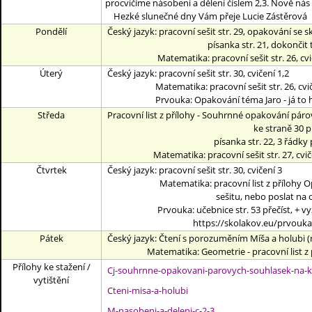
procvičíme násobení a dělení číslem 2,3. Nově ná
Hezké slunečné dny Vám přeje Lucie Zástěrová
Pondělí
Český jazyk: pracovní sešit str. 29, opakování se
písanka str. 21, dokončit tuto
Matematika: pracovní sešit str. 26, cvičení 3
Úterý
Český jazyk: pracovní sešit str. 30, cvičení 1,2
Matematika: pracovní sešit str. 26, cvičení 6(
Prvouka: Opakování téma Jaro - já to hravě zv
Středa
Pracovní list z přílohy - Souhrnné opakování páro
ke straně 30 prac.sešitu, neb
písanka str. 22, 3 řádky přepis vě
Matematika: pracovní sešit str. 27, cviče
Čtvrtek
Český jazyk: pracovní sešit str. 30, cvičení 3
Matematika: pracovní list z přílohy Opakován
sešitu, nebo poslat na omrk
Prvouka: učebnice str. 53 přečíst, + vyzk
https://skolakov.eu/prvouka-2-trid
Pátek
Český jazyk: Čtení s porozuměním Míša a holubi 
Matematika: Geometrie - pracovní list z přílo
Přílohy ke stažení /
Cj-souhrnne-opakovani-parovych-souhlasek-na-k
vytištění
Cteni-misa-a-holubi
M-nasobeni-a-deleni-c-2-3