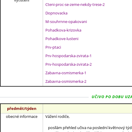
vytištění
Cteni-proc-se-zeme-nekdy-trese-2
Dopnovacka
M-souhrnne-opakovani
Pohadkova-krizovka
Pohadkove-lusteni
Prv-ptaci
Prv-hospodarska-zvirata-1
Prv-hospodarska-zvirata-2
Zabavna-osmismerka-1
Zabavna-osmismerka-2
UČIVO PO DOBU UZAV
předmět/týden
obecné informace
Vážení rodiče,
posílám přehled učiva na poslední květnový týd