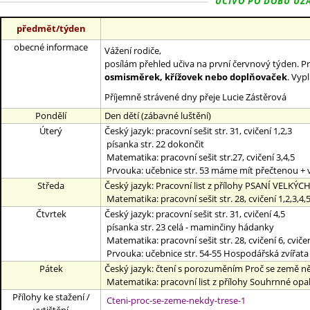
UČIVO PO DOBU UZAV
předmět/týden
obecné informace
Vážení rodiče,
posílám přehled učiva na první červnový týden. P
osmisměrek, křížovek nebo doplňovaček
. Vyp
Příjemně strávené dny přeje Lucie Zástěrová
Pondělí
Den dětí (zábavné luštění)
Úterý
Český jazyk: pracovní sešit str. 31, cvičení 1,2,3
písanka str. 22 dokončit
Matematika: pracovní sešit str.27, cvičení 3,4,5
Prvouka: učebnice str. 53 máme mít přečtenou + vy
Středa
Český jazyk: Pracovní list z přílohy PSANÍ VELKÝC
Matematika: pracovní sešit str. 28, cvičení 1,2,3,4,
Čtvrtek
Český jazyk: pracovní sešit str. 31, cvičení 4,5
písanka str. 23 celá - maminčiny hádanky
Matematika: pracovní sešit str. 28, cvičení 6, cvič
Prvouka: učebnice str. 54-55 Hospodářská zvířata p
Pátek
Český jazyk: čtení s porozuměním Proč se země n
Matematika: pracovní list z přílohy Souhrnné op
Přílohy ke stažení /
Cteni-proc-se-zeme-nekdy-trese-1