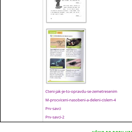
Cteni-jak-je-to-opravdu-se-zemetresenim
M-procviceni-nasobeni-a-deleni-cislem-4
Prv-savci
Prv-savci-2