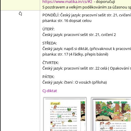
https://www.matika.in/cs/#2
- doporučuji
S pozdravem a velkým poděkováním za úžasnou spo
Čj
PONDĚLÍ: Český jazyk: pracovní sešit str. 21, cvičení
písanka: str. 16 dopsat celou
ÚTERÝ:
Český jazyk: pracovní sešit str. 21, cvičení 2
STŘEDA:
Český jazyk: napiš si diktát, (přicvaknout k pracovn
písanka: str. 17 (4 řádky, přepis básně)
ČTVRTEK:
Český jazyk: pracovní sešit str. 22 celá ( Opakování 
PÁTEK:
Český jazyk: čtení : O vosách (příloha)
Cj-diktat