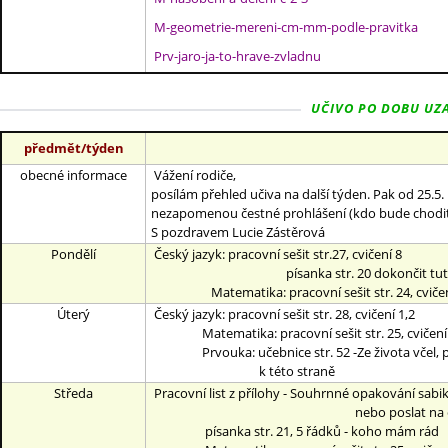
M-geometrie-mereni-cm-mm-podle-pravitka
Prv-jaro-ja-to-hrave-zvladnu
UČIVO PO DOBU UZAV
předmět/týden
obecné informace
Vážení rodiče,
posílám přehled učiva na další týden. Pak od 25.5.
nezapomenou čestné prohlášení (kdo bude chodit 
S pozdravem Lucie Zástěrová
Pondělí
Český jazyk: pracovní sešit str.27, cvičení 8
písanka str. 20 dokončit tuto 
Matematika: pracovní sešit str. 24, cvičen
Úterý
Český jazyk: pracovní sešit str. 28, cvičení 1,2
Matematika: pracovní sešit str. 25, cvičení 
Prvouka: učebnice str. 52 -Ze života včel, přeč
k této straně
Středa
Pracovní list z přílohy - Souhrnné opakování sabik d
nebo poslat na omrkn
písanka str. 21, 5 řádků - koho mám rád