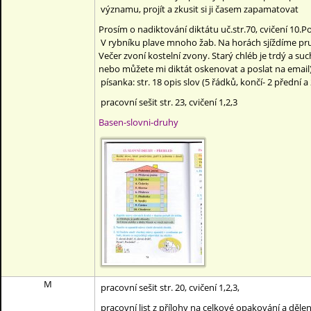
významu, projít a zkusit si ji časem zapamatovat
Prosím o nadiktování diktátu uč.str.70, cvičení 10.P
V rybníku plave mnoho žab. Na horách sjíždíme prudk
Večer zvoní kostelní zvony. Starý chléb je trdý a s
nebo můžete mi diktát oskenovat a poslat na email
písanka: str. 18 opis slov (5 řádků, končí- 2 přední a
pracovní sešit str. 23, cvičení 1,2,3
Basen-slovni-druhy
M
pracovní sešit str. 20, cvičení 1,2,3,
pracovní list z přílohy na celkové opakování a dělení