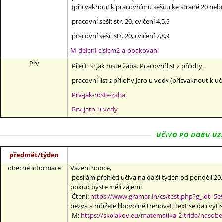
(přicvaknout k pracovnímu sešitu ke straně 20 neb
pracovní sešit str. 20, cvičení 4,5,6
pracovní sešit str. 20, cvičení 7,8,9
M-deleni-cislem2-a-opakovani
Prv
Přečti si jak roste žába. Pracovní list z přílohy.
pracovní list z přílohy Jaro u vody (přicvaknout k uč
Prv-jak-roste-zaba
Prv-jaro-u-vody
UČIVO PO DOBU UZAV
předmět/týden
obecné informace
Vážení rodiče,
posílám přehled učiva na další týden od pondělí 20
pokud byste měli zájem:
Čtení:
https://www.gramar.in/cs/test.php?g_idt=5
bezva a můžete libovolně trénovat, text se dá i vyti
M:
https://skolakov.eu/matematika-2-trida/nasoben