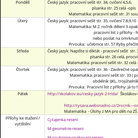
Pondělí
Český jazyk: pracovní sešit str. 34, cvičení 4,5,6,
písanka str. 25 celá -opis
Matematika: pracovní sešit str. 31 souhrnné
Úterý
Český jazyk: pracovní sešit str. 35, cvičení 7,8,9,10
Matematika: M 2. ročník dělení 3 opakov
pracovní list z přílohy - Násobení a děl
nebo poslat na omrknutí
Prvouka: učebnice str. 57 Ryby přečíst + vypr
Středa
Český jazyk: Napište si diktát - pracovní sešit str. 
písanka str. 26 celá, procvičení o
Matematika: pracovní sešit str. 32 celá - So
Čtvrtek
Český jazyk: pracovní sešit str. 36 - Závěrečné opak
Matematika: pracovní sešit str. 33 ( pojmenu
obdélník IJKL, trojúhelník EMK a vypr
Prvouka: Pracovní list z přílohy: Já to h
Pátek
http://skolakov.eu/cesky-jazyk-2-trida/
Školákov- 
http://rysava.websnadno.cz/2rocnik---o
Matematika - Úlohy z MA pro děti na ZŠ - 2. 
Přílohy ke stažení /
Cj-tajenka-reseni
vytištění
M-geometrie-reseni
M-souhrnne-opakovani-reseni