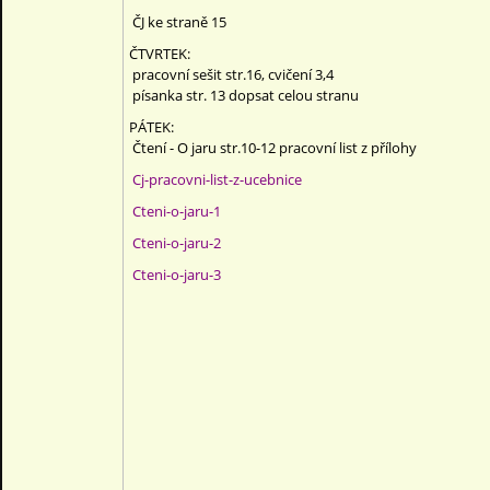
ČJ ke straně 15
ČTVRTEK:
pracovní sešit str.16, cvičení 3,4
písanka str. 13 dopsat celou stranu
PÁTEK:
Čtení - O jaru str.10-12 pracovní list z přílohy
Cj-pracovni-list-z-ucebnice
Cteni-o-jaru-1
Cteni-o-jaru-2
Cteni-o-jaru-3