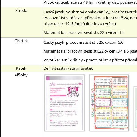
Prvouka: učebnice str.48 Jarní květiny číst, poznávat
Středa
Český jazyk: Souhrnné opakování i-y, prosím tentokr
Pracovní list v příloze ( přicvaknou ke straně 24, n
písanka str. 19, 5 řádků (ke slovu cvrček)
Matematika: pracovní sešit str. 22, cvičení 1,2
Čtvrtek
Český jazyk: pracovní sešit str. 25, cvičení 5,6
Matematika: pracovní sešit str.22,cvičení 3,4 a 5 psá
Prvouka: Jarní květiny - pracovní list v příloze přicva
Pátek
Den vítězství - státní svátek
Přílohy