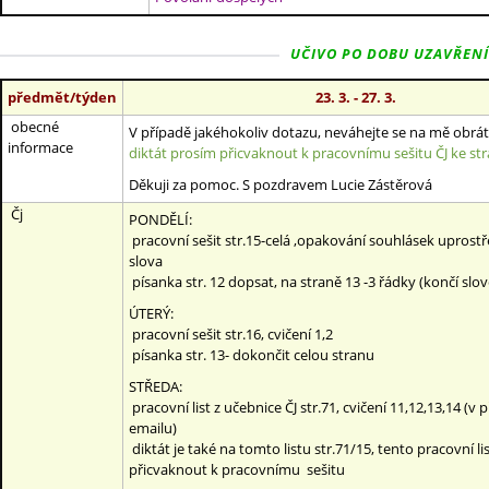
UČIVO PO DOBU UZAVŘENÍ ŠK
předmět/týden
23. 3. - 27. 3.
obecné
V případě jakéhokoliv dotazu, neváhejte se na mě obrát
informace
diktát prosím přicvaknout k pracovnímu sešitu ČJ ke str
Děkuji za pomoc. S pozdravem Lucie Zástěrová
Čj
PONDĚLÍ:
pracovní sešit str.15-celá ,opakování souhlásek uprostř
slova
písanka str. 12 dopsat, na straně 13 -3 řádky (končí sl
ÚTERÝ:
pracovní sešit str.16, cvičení 1,2
písanka str. 13- dokončit celou stranu
STŘEDA:
pracovní list z učebnice ČJ str.71, cvičení 11,12,13,14 (v 
emailu)
diktát je také na tomto listu str.71/15, tento pracovní li
přicvaknout k pracovnímu sešitu