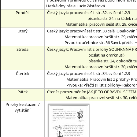
V posledním přehledu učiva Vás budu informovat o 
Hezké dny přeje Lucie Zástěrová
Pondělí
Český jazyk: pracovní sešit str. 32, cvičení 1,2,3
písanka str. 24, na řádek napište roz
Matematika: pracovní sešit str. 29, cvičení
Úterý
Český jazyk: pracovní sešit str. 33 celá, Opakování
Matematika: pracovní sešit str. 29, cvičení 3,4
Prvouka: učebnice str. 56 Savci, přečíst + vypr
Středa
Český jazyk: Pracovní list z přílohy SOUHRNNÁ P
poslat na omrknutí)
písanka str. 24, dokončit tuto 
Matematika: pracovní sešit str. 30, cvičení
Čtvrtek
Český jazyk: pracovní sešit str. 34, cvičení 1,2,3
Matematika: Pracovní list z přílohy- Procvič
Prvouka: Přečti si list z přílohy- Rekordmani
Pátek
Čtení s porozuměním JAK JE TO OPRAVDU SE ZEM
Matematika: pracovní sešit: str. 30, cvičení 7,
Přílohy ke stažení /
vytištění