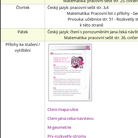
Matematika: pracovní sešit str. 25, cvičení 
Čtvrtek
Český jazyk: pracovní sešit str. 3,4
Matematika: Pracovní list z přílohy - Geometr
Prvouka: učebnice str. 51 - Rozkvetly stromy ,
k této straně
Pátek
Český jazyk: čtení s porozuměním Jana čeká návš
Matematika: pracovní sešit str. 26, cvičení
Přílohy ke stažení /
vytištění
Cteni-mapa-ulice
Cteni-jana-ceka-navstevu
M-geometrie
Prv-rozkvetly-stromy