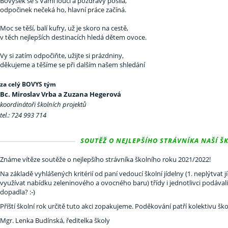
Bovýsek se s Vámi loučí a pozdravy posílá,
odpočinek nečeká ho, hlavní práce začíná.
Moc se těší, balí kufry, už je skoro na cestě,
v těch nejlepších destinacích hledá dětem ovoce.
Vy si zatím odpočiňte, užijte si prázdniny,
děkujeme a těšíme se při dalším našem shledání
za celý BOVYS tým
Bc. Miroslav Vrba a Zuzana Hegerová
koordinátoři školních projektů
tel.: 724 993 714
SOUTĚŽ O NEJLEPŠÍHO STRÁVNÍKA NAŠÍ ŠKO
Známe vítěze soutěže o nejlepšího strávníka školního roku 2021/2022!
Na základě vyhlášených kritérií od paní vedoucí školní jídelny (1. neplýtvat jídl
využívat nabídku zeleninového a ovocného baru) třídy i jednotlivci podával
dopadla? :-)
Příští školní rok určitě tuto akci zopakujeme. Poděkování patří kolektivu ško
Mgr. Lenka Budínská, ředitelka školy