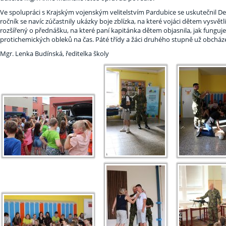
Ve spolupráci s Krajským vojenským velitelstvím Pardubice se uskutečnil Den
ročník se navíc zúčastnily ukázky boje zblízka, na které vojáci dětem vysvětl
rozšířený o přednášku, na které paní kapitánka dětem objasnila, jak funguj
protichemických obleků na čas. Páté třídy a žáci druhého stupně už obcházel
Mgr. Lenka Budínská, ředitelka školy