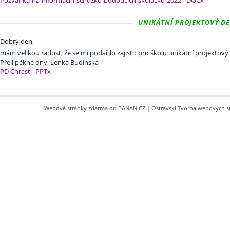
Pozvanka-na-informacni-schuzku-budoucich-skolacku-2022 - DOCx
UNIKÁTNÍ PROJEKTOVÝ DEN 
Dobrý den,
mám velikou radost, že se mi podařilo zajistit pro školu unikátní projektový
Přeji pěkné dny, Lenka Budínská
PD Chrast - PPTx
Webové stránky zdarma
od
BANAN.CZ
|
Ostravski Tvorba webových s