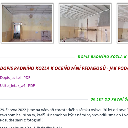
DOPIS RADNÍHO KOZLA K 
DOPIS RADNÍHO KOZLA K OCEŇOVÁNÍ PEDAGOGŮ - JAK POD
Dopis_ucitel - PDF
Ucitel_letak_a4 - PDF
30 LET OD PRVNÍ Š
29. června 2022 jsme na nádvoří chrasteckého zámku oslavili 30 let od první š
zavzpomínali si na ty, kteří už nemohou být s námi, vyprovodili jsme do živ
Posuďte sami z fotografií.