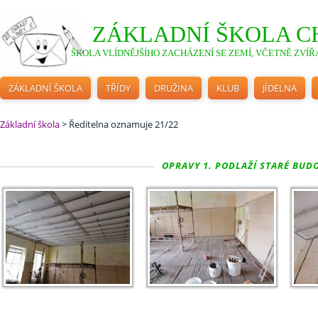
ZÁKLADNÍ ŠKOLA C
ŠKOLA VLÍDNĚJŠÍHO ZACHÁZENÍ SE ZEMÍ, VČETNĚ ZVÍŘA
ZÁKLADNÍ ŠKOLA
TŘÍDY
DRUŽINA
KLUB
JÍDELNA
Základní škola
>
Ředitelna oznamuje 21/22
OPRAVY 1. PODLAŽÍ STARÉ BUDO