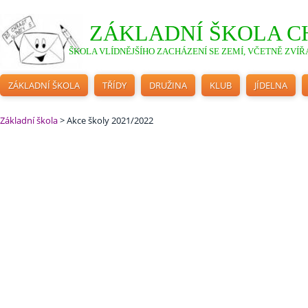
ZÁKLADNÍ ŠKOLA C
ŠKOLA VLÍDNĚJŠÍHO ZACHÁZENÍ SE ZEMÍ, VČETNĚ ZVÍŘA
ZÁKLADNÍ ŠKOLA
TŘÍDY
DRUŽINA
KLUB
JÍDELNA
Základní škola
>
Akce školy 2021/2022