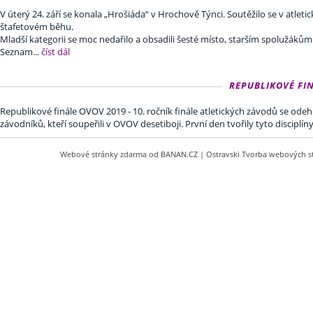
V úterý 24. září se konala „Hrošiáda“ v Hrochově Týnci. Soutěžilo se v atl
štafetovém běhu.
Mladší kategorii se moc nedařilo a obsadili šesté místo, starším spolužákům
Seznam...
číst dál
REPUBLIKOVÉ FINÁ
Republikové finále OVOV 2019 - 10. ročník finále atletických závodů se odehr
závodníků, kteří soupeřili v OVOV desetiboji. První den tvořily tyto disciplí
Webové stránky zdarma
od
BANAN.CZ
|
Ostravski Tvorba webových s