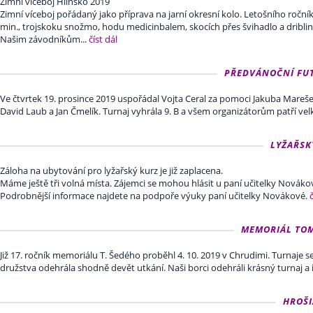
Zimní víceboj Hlinsko 2019
Zimní víceboj pořádaný jako příprava na jarní okresní kolo. Letošního ročníku
min., trojskoku snožmo, hodu medicinbalem, skocích přes švihadlo a driblin
Našim závodníkům...
číst dál
PŘEDVÁNOČNÍ FUTS
Ve čtvrtek 19. prosince 2019 uspořádal Vojta Ceral za pomoci Jakuba Mareše pr
David Laub a Jan Čmelík. Turnaj vyhrála 9. B a všem organizátorům patří vel
LYŽAŘSKÝ
Záloha na ubytování pro lyžařský kurz je již zaplacena.
Máme ještě tři volná místa. Zájemci se mohou hlásit u paní učitelky Novák
Podrobnější informace najdete na podpoře výuky paní učitelky Novákové.
MEMORIÁL TOMÁ
Již 17. ročník memoriálu T. Šedého proběhl 4. 10. 2019 v Chrudimi. Turnaje 
družstva odehrála shodně devět utkání. Naši borci odehráli krásný turnaj a i
HROŠIÁ