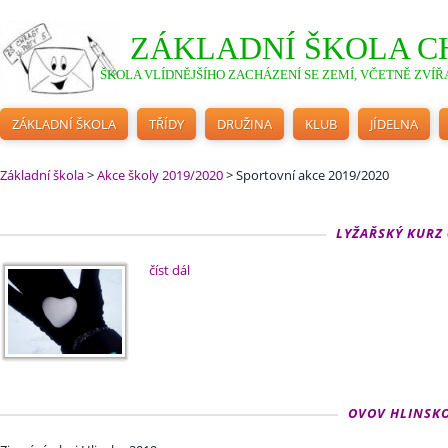
ZÁKLADNÍ ŠKOLA C
ŠKOLA VLÍDNĚJŠÍHO ZACHÁZENÍ SE ZEMÍ, VČETNĚ ZVÍŘA
ZÁKLADNÍ ŠKOLA
TŘÍDY
DRUŽINA
KLUB
JÍDELNA
Základní škola
>
Akce školy 2019/2020
>
Sportovní akce 2019/2020
LYŽAŘSKÝ KURZ 6
číst dál
OVOV HLINSKO 1