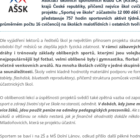
Asociaci školních sportovních klubů ČR (AŠSK). 
krajů České republiky, přičemž nejvíce škol cvi
projektu „Sportuj ve škole“ zúčastnilo 12 000 dětí
představuje 757 hodin sportovních aktivit týdn
průměrném počtu 16 cvičenců) na školách malotřídních i ostatních tvoři
Dle vyjádření lektorů a ředitelů škol je největším přínosem projektu skuteč
období čtyř měsíců se zlepšila jejich fyzická zdatnost.
V rámci zábavných 
dráhy i trénovaly základy oblíbených sportů, kterými jsou volejba
nejpopulárnější byl fotbal, velmi oblíbené byly i gymnastika, florbal
včetně venkovních areálů. Na mnoha školách cvičily v jedné skupině 
a sounáležitosti.
Školy velmi kladně hodnotily materiální podporu ve f
tablety, flashdisk, bluetooth reproduktory)
, přičemž struktura pomůcek vznikl
účastnických škol.
O oblíbenosti lekcí a úspěšnosti projektů svědčí také zpětná vazba od zap
sport a zdravý životní styl ve škole na starosti, odměnit.
V dobách, kdy jsme mě
více žáků, jdou použít peníze na odměny pedagogických pracovníků.
Ale s
úkolů a většinou se nikdo nestará, jak je finančně ohodnotit) dokáže někdo 
Mladoňovicích, která se projektu účastní.
Sportem se baví i na ZŠ a MŠ Dolní Lánov, odkud přišlo další pěkné hodnoc