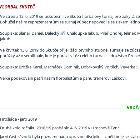
FLORBAL SKUTEČ
Ve středu 12. 6. 2019 se uskutečnil ve Skutči florbalový turnaj pro žáky 2. s
Bohužel našim reprezentantům se turnaj vůbec nepovedl a se ziskem jedno
Soupiska: Slanař Daniel, Dalecký Jiří, Chaloupka Jakub, Pilař Ondřej, Jelínek
Jakub.
Ve čtvrtek 13.6. 2019 do Skutče přijeli žáci prvního stupně. Turnaje se zúča
porážky až v semifinále, kde je porazil vítěz celého turnaje – družstvo Proseč
Soupiska: Brožka Karel, Macháček Dominik, Dobrkovský Vojtěch, Veverka Š
Velké poděkování patří našim florbalistům a panu trenérovi Laškovi.
HROŠIÁ
Hrošiáda - jaro 2019
Druhé kolo ročníku 2018/19 proběhlo 4. 6. 2019 v Hrochově Týnci.
Jarní část závodů byla poznamenána úpravou disciplín – z pěti boje se stal o