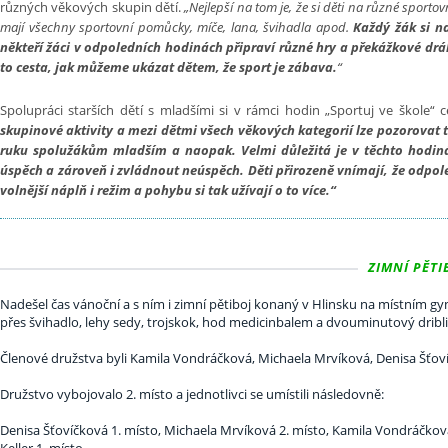
různých věkových skupin dětí.
„Nejlepší na tom je, že si děti na různé sportov
mají všechny sportovní pomůcky, míče, lana, švihadla apod.
Každý žák si na
někteří žáci v odpoledních hodinách připraví různé hry a překážkové dráhy 
to cesta, jak můžeme ukázat dětem, že sport je zábava.
“
Spolupráci starších dětí s mladšími si v rámci hodin „Sportuj ve škole“ c
skupinové aktivity a mezi dětmi všech věkových kategorií lze pozorovat 
ruku spolužákům mladším a naopak. Velmi důležitá je v těchto hodinách
úspěch a zároveň i zvládnout neúspěch. Děti přirozeně vnímají, že odpo
volnější náplň i režim a pohybu si tak užívají o to více.“
ZIMNÍ PĚTIB
Nadešel čas vánoční a s ním i zimní pětiboj konaný v Hlinsku na místním gymn
přes švihadlo, lehy sedy, trojskok, hod medicinbalem a dvouminutový dribli
Členové družstva byli Kamila Vondráčková, Michaela Mrvíková, Denisa Šťovíčk
Družstvo vybojovalo 2. místo a jednotlivci se umístili následovně:
Denisa Šťovíčková 1. místo, Michaela Mrvíková 2. místo, Kamila Vondráčková 2.
Keller 1. místo.