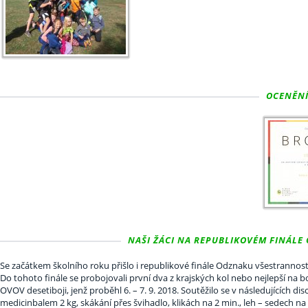
OCENĚNÍ
NAŠI ŽÁCI NA REPUBLIKOVÉM FINÁLE
Se začátkem školního roku přišlo i republikové finále Odznaku všestrannost
Do tohoto finále se probojovali první dva z krajských kol nebo nejlepší na b
OVOV desetiboji, jenž proběhl 6. – 7. 9. 2018. Soutěžilo se v následujících
medicinbalem 2 kg, skákání přes švihadlo, klikách na 2 min., leh – sedech n