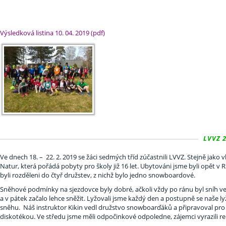
Výsledková listina 10. 04. 2019 (pdf)
LVVZ 2
Ve dnech 18. –
22. 2. 2019 se žáci sedmých tříd zúčastnili LVVZ. Stejně jako
Natur, která pořádá pobyty pro školy již 16 let. Ubytováni jsme byli opět v
byli rozděleni do čtyř družstev, z nichž bylo jedno snowboardové.
Sněhové podmínky na sjezdovce byly dobré, ačkoli vždy po ránu byl sníh velmi
a v pátek začalo lehce sněžit. Lyžovali jsme každý den a postupně se naše lyž
sněhu.
Náš instruktor Kikin vedl družstvo snowboarďáků a připravoval pro
diskotékou. Ve středu jsme měli odpočinkové odpoledne, zájemci vyrazili re