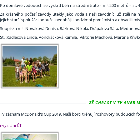
Po domluvě vedoucích se vyškrtl běh na střední tratě - ml. 200 metrů – st. 
Za krásného počasí závody utekly jako voda a naši závodníci už stáli na 
Jejich starší spolužáci bohužel neobhájili podzimní první místo a obsadili míst
Soupiska ml.: Nováková Denisa, Rázková Nikola, Drápalová Sára, Medunová 
St. :Kadlecová Linda, Vondráčková Kamila, Viktorie Machová, Martina Křivk
ZŠ CHRAST V TV ANEB M
TV záznam McDonald's Cup 2019. Naši borci trénují rozhovory budoucích fo
i-vysílání ČT