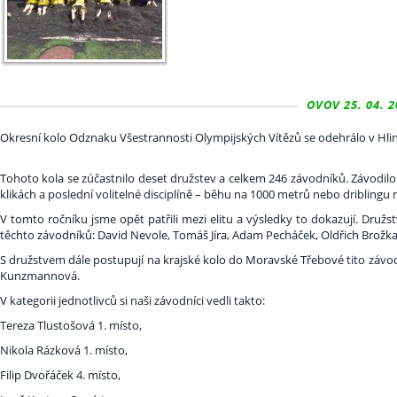
OVOV 25. 04. 2
Okresní kolo Odznaku Všestrannosti Olympijských Vítězů se odehrálo v Hli
Tohoto kola se zúčastnilo deset družstev a celkem 246 závodníků. Závodilo 
klikách a poslední volitelné disciplíně – běhu na 1000 metrů nebo driblingu 
V tomto ročníku jsme opět patřili mezi elitu a výsledky to dokazují. Družst
těchto závodníků: David Nevole, Tomáš Jíra, Adam Pecháček, Oldřich Brožk
S družstvem dále postupují na krajské kolo do Moravské Třebové tito závod
Kunzmannová.
V kategorii jednotlivců si naši závodníci vedli takto:
Tereza Tlustošová 1. místo,
Nikola Rázková 1. místo,
Filip Dvořáček 4. místo,