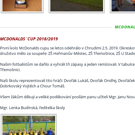
MCDONALD
MCDONALDS´CUP 2018/2019
První kolo McDonalds cupu se letos odehrálo v Chrudimi 2.5. 2019. Okresko
družstvo mělo za soupeře: ZŠ Heřmanův Městec, ZŠ Třemošnice, ZŠ U Stadi
Našim fotbalistům se dařilo a vyhráli tři zápasy a jeden remízovali. V tabulce
Třemošnici.
Naši školu reprezentovali tito hráči: Dvořák Lukáš, Dvořák Ondřej, Dvořá
Dobrkovský Vojtěch a Chour Tomáš.
Všem žákům děkuji a veliké poděkování posílám panu učiteli Mgr. Janu Nová
Mgr. Lenka Budínská, ředitelka školy