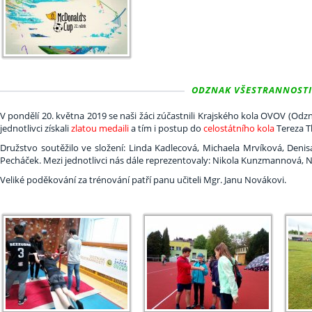
ODZNAK VŠESTRANNOSTI O
V pondělí 20. května 2019 se naši žáci zúčastnili Krajského kola OVOV (Odzna
jednotlivci získali
zlatou medaili
a tím i postup do
celostátního kola
Tereza T
Družstvo soutěžilo ve složení: Linda Kadlecová, Michaela Mrvíková, Deni
Pecháček. Mezi jednotlivci nás dále reprezentovaly: Nikola Kunzmannová, 
Veliké poděkování za trénování patří panu učiteli Mgr. Janu Novákovi.