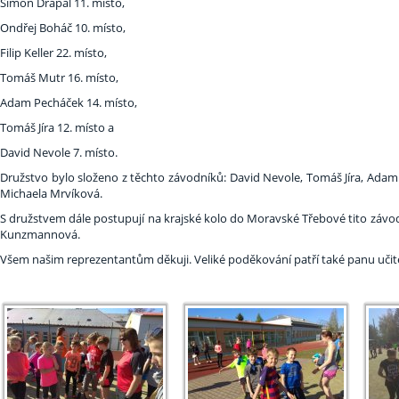
Šimon Drápal 11. místo,
Ondřej Boháč 10. místo,
Filip Keller 22. místo,
Tomáš Mutr 16. místo,
Adam Pecháček 14. místo,
Tomáš Jíra 12. místo a
David Nevole 7. místo.
Družstvo bylo složeno z těchto závodníků: David Nevole, Tomáš Jíra, Adam
Michaela Mrvíková.
S družstvem dále postupují na krajské kolo do Moravské Třebové tito závod
Kunzmannová.
Všem našim reprezentantům děkuji. Veliké poděkování patří také panu učite