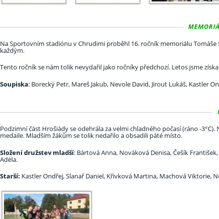
MEMORIÁ
Na Sportovním stadiónu v Chrudimi proběhl 16. ročník memoriálu Tomáše Še
každým.
Tento ročník se nám tolik nevydařil jako ročníky předchozí. Letos jsme získ
Soupiska
: Borecký Petr, Mareš Jakub, Nevole David, Jirout Lukáš, Kastler Ond
Podzimní část Hrošiády se odehrála za velmi chladného počasí (ráno -3°C). Nejl
medaile. Mladším žákům se tolik nedařilo a obsadili páté místo.
Složení družstev mladší
: Bártová Anna, Nováková Denisa, Češík Františe
Adéla.
Starší:
Kastler Ondřej, Slanař Daniel, Křivková Martina, Machová Viktorie,