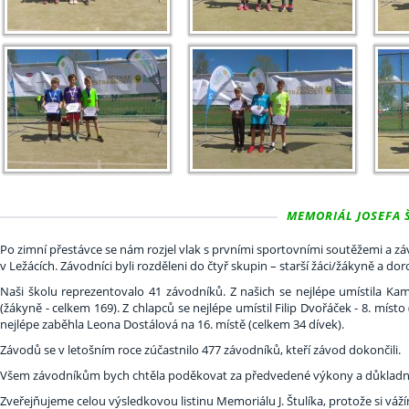
MEMORIÁL JOSEFA ŠŤ
Po zimní přestávce se nám rozjel vlak s prvními sportovními soutěžemi a závo
v Ležácích. Závodníci byli rozděleni do čtyř skupin – starší žáci/žákyně a d
Naši školu reprezentovalo 41 závodníků. Z našich se nejlépe umístila Kam
(žákyně - celkem 169). Z chlapců se nejlépe umístil Filip Dvořáček - 8. místo
nejlépe zaběhla Leona Dostálová na 16. místě (celkem 34 dívek).
Závodů se v letošním roce zúčastnilo 477 závodníků, kteří závod dokončili.
Všem závodníkům bych chtěla poděkovat za předvedené výkony a důkladnou 
Zveřejňujeme celou výsledkovou listinu Memoriálu J. Štulíka, protože si vá