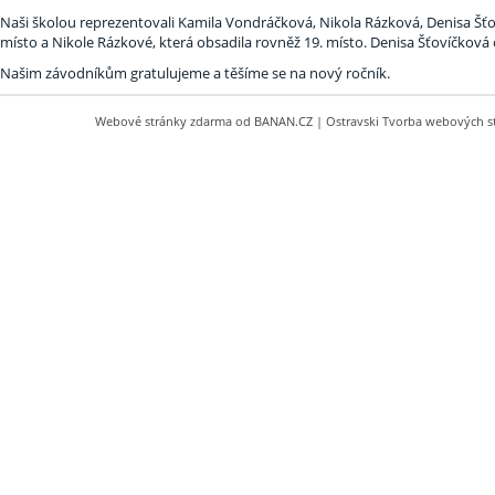
Naši školou reprezentovali Kamila Vondráčková, Nikola Rázková, Denisa Šť
místo a Nikole Rázkové, která obsadila rovněž 19. místo. Denisa Šťovíčková
Našim závodníkům gratulujeme a těšíme se na nový ročník.
Webové stránky zdarma
od
BANAN.CZ
|
Ostravski Tvorba webových s