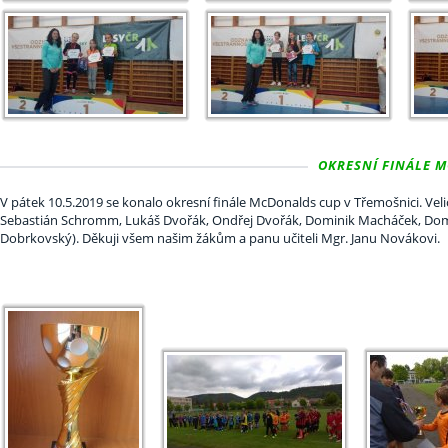
OKRESNÍ FINÁLE M
V pátek 10.5.2019 se konalo okresní finále McDonalds cup v Třemošnici. Velic
Sebastián Schromm, Lukáš Dvořák, Ondřej Dvořák, Dominik Macháček, Domi
Dobrkovský). Děkuji všem našim žákům a panu učiteli Mgr. Janu Novákovi.