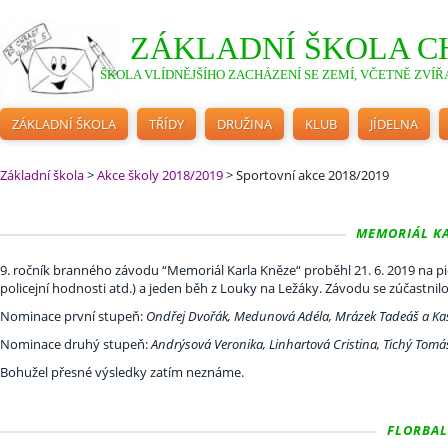
ZÁKLADNÍ ŠKOLA C
ŠKOLA VLÍDNĚJŠÍHO ZACHÁZENÍ SE ZEMÍ, VČETNĚ ZVÍŘA
ZÁKLADNÍ ŠKOLA
TŘÍDY
DRUŽINA
KLUB
JÍDELNA
Základní škola
>
Akce školy 2018/2019
>
Sportovní akce 2018/2019
MEMORIÁL KAR
9. ročník branného závodu “Memoriál Karla Kněze“ proběhl 21. 6. 2019 na pi
policejní hodnosti atd.) a jeden běh z Louky na Ležáky. Závodu se zúčastnil
Nominace první stupeň:
Ondřej Dvořák, Medunová Adéla, Mrázek Tadeáš a Kas
Nominace druhý stupeň:
Andrýsová Veronika, Linhartová Cristina, Tichý Tomáš
Bohužel přesné výsledky zatím neznáme.
FLORBALM