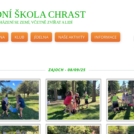
NÍ ŠKOLA CHRAST
ÁZENÍ SE ZEMÍ, VČETNĚ ZVÍŘAT A LIDÍ
INA
KLUB
JÍDELNA
NAŠE AKTIVITY
INFORMACE
ZAJOCH - 08/09/25