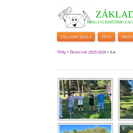
ZÁKLAD
ŠKOLA VLÍDNĚJŠÍHO ZACH
ZÁKLADNÍ ŠKOLA
TŘÍDY
DRUŽ
Třídy
>
Školní rok 2025/2026
>
6.A