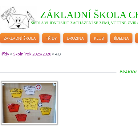
ZÁKLADNÍ ŠKOLA C
ŠKOLA VLÍDNĚJŠÍHO ZACHÁZENÍ SE ZEMÍ, VČETNĚ ZVÍŘA
ZÁKLADNÍ ŠKOLA
TŘÍDY
DRUŽINA
KLUB
JÍDELNA
Třídy
>
Školní rok 2025/2026
>
4.B
PRAVIDLA