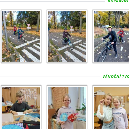
DOPRAVNÍ 
VÁNOČNÍ TVOŘ