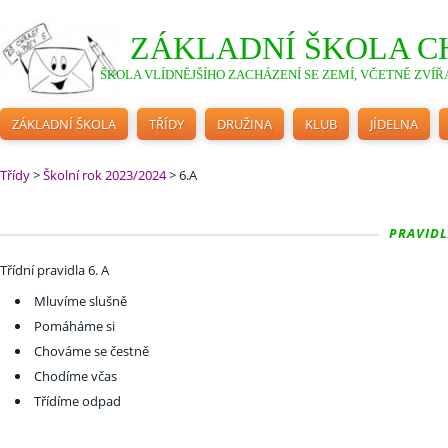
ZÁKLADNÍ ŠKOLA C
ŠKOLA VLÍDNĚJŠÍHO ZACHÁZENÍ SE ZEMÍ, VČETNĚ ZVÍŘA
ZÁKLADNÍ ŠKOLA
TŘÍDY
DRUŽINA
KLUB
JÍDELNA
Třídy
>
Školní rok 2023/2024
>
6.A
PRAVIDLA
Třídní pravidla 6. A
Mluvíme slušně
Pomáháme si
Chováme se čestně
Chodíme včas
Třídíme odpad