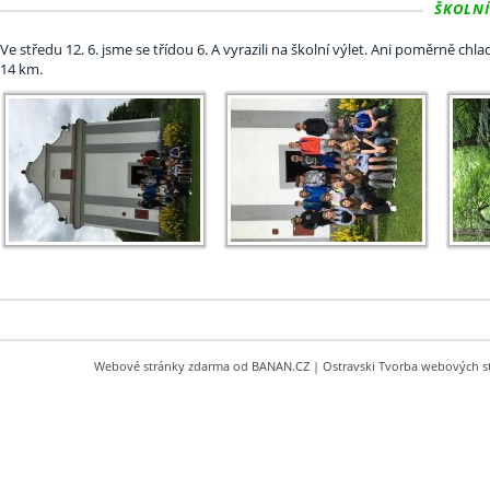
ŠKOLNÍ 
Ve středu 12. 6. jsme se třídou 6. A vyrazili na školní výlet. Ani poměrně ch
14 km.
Webové stránky zdarma
od
BANAN.CZ
|
Ostravski Tvorba webových s