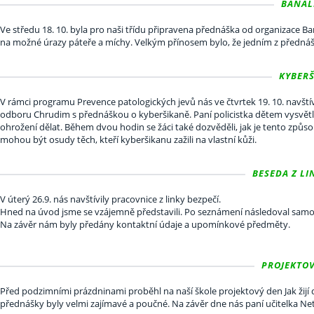
BANALF
Ve středu 18. 10. byla pro naši třídu připravena přednáška od organizace B
na možné úrazy páteře a míchy. Velkým přínosem bylo, že jedním z přednášej
KYBERŠ
V rámci programu Prevence patologických jevů nás ve čtvrtek 19. 10. navští
odboru Chrudim s přednáškou o kyberšikaně. Paní policistka dětem vysvětlil
ohrožení dělat. Během dvou hodin se žáci také dozvěděli, jak je tento způsob 
mohou být osudy těch, kteří kyberšikanu zažili na vlastní kůži.
BESEDA Z LIN
V úterý 26.9. nás navštívily pracovnice z linky bezpečí.
Hned na úvod jsme se vzájemně představili. Po seznámení následoval samo
Na závěr nám byly předány kontaktní údaje a upomínkové předměty.
PROJEKTOVÝ
Před podzimními prázdninami proběhl na naší škole projektový den Jak žijí 
přednášky byly velmi zajímavé a poučné. Na závěr dne nás paní učitelka Ne