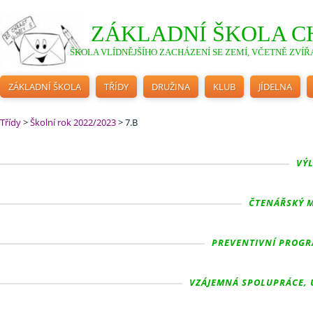
ZÁKLADNÍ ŠKOLA C
ŠKOLA VLÍDNĚJŠÍHO ZACHÁZENÍ SE ZEMÍ, VČETNĚ ZVÍŘA
ZÁKLADNÍ ŠKOLA
TŘÍDY
DRUŽINA
KLUB
JÍDELNA
Třídy
>
Školní rok 2022/2023
>
7.B
VÝL
ČTENÁŘSKÝ M
PREVENTIVNÍ PROGRA
VZÁJEMNÁ SPOLUPRÁCE, U