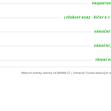
PROJEKTOVÝ
LYŽAŘSKÝ KURZ - ŘÍČKY 9.1.
VÁNOČNÍ 
VÁNOČNÍ 
TŘÍDNÍ P
Webové stránky zdarma
od
BANAN.CZ
|
Ostravski Tvorba webových s