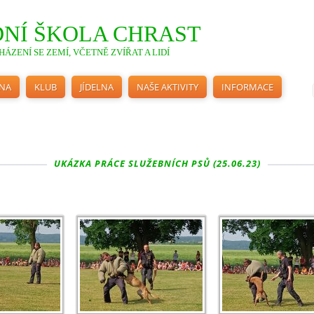
NÍ ŠKOLA CHRAST
ÁZENÍ SE ZEMÍ, VČETNĚ ZVÍŘAT A LIDÍ
INA
KLUB
JÍDELNA
NAŠE AKTIVITY
INFORMACE
UKÁZKA PRÁCE SLUŽEBNÍCH PSŮ (25.06.23)