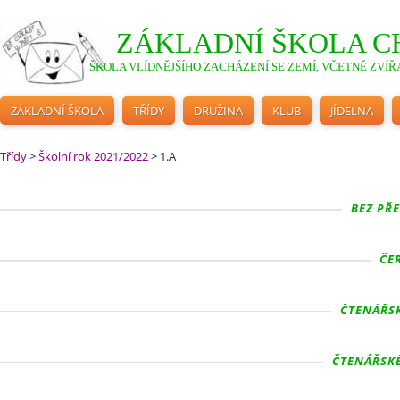
ZÁKLADNÍ ŠKOLA C
ŠKOLA VLÍDNĚJŠÍHO ZACHÁZENÍ SE ZEMÍ, VČETNĚ ZVÍŘA
ZÁKLADNÍ ŠKOLA
TŘÍDY
DRUŽINA
KLUB
JÍDELNA
Třídy
>
Školní rok 2021/2022
>
1.A
BEZ PŘE
ČER
ČTENÁŘSK
ČTENÁŘSKÉ