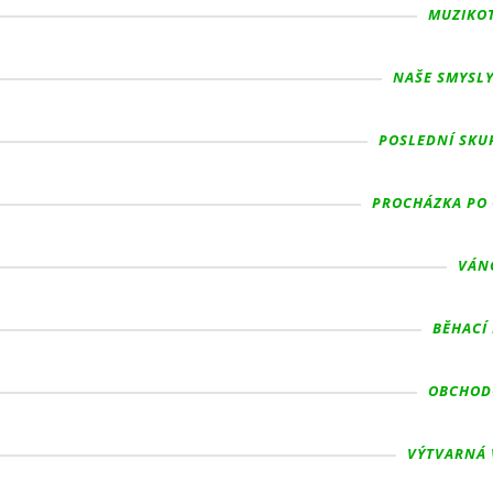
MUZIKOT
NAŠE SMYSLY,
POSLEDNÍ SKUP
PROCHÁZKA PO O
VÁNO
BĚHACÍ 
OBCHODO
VÝTVARNÁ V