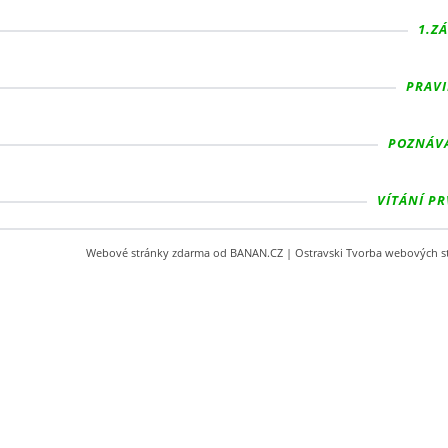
1.ZÁ
PRAVI
POZNÁVÁM
VÍTÁNÍ PR
Webové stránky zdarma
od
BANAN.CZ
|
Ostravski Tvorba webových s