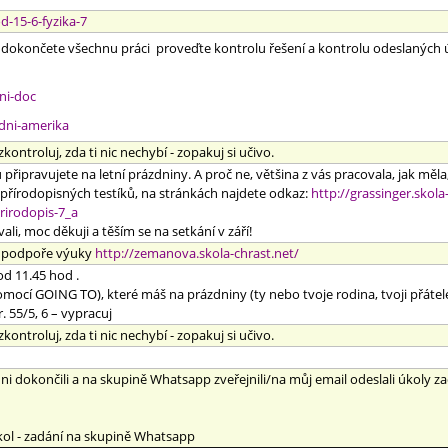
d-15-6-fyzika-7
dokončete všechnu práci proveďte kontrolu řešení a kontrolu odeslaných úk
ni-doc
edni-amerika
zkontroluj, zda ti nic nechybí - zopakuj si učivo.
u připravujete na letní prázdniny. A proč ne, většina z vás pracovala, jak měla
h přírodopisných testíků, na stránkách najdete odkaz:
http://grassinger.skol
rirodopis-7_a
ali, moc děkuji a těším se na setkání v září!
podpoře výuky
http://zemanova.skola-chrast.net/
od 11.45 hod .
pomocí GOING TO), které máš na prázdniny (ty nebo tvoje rodina, tvoji přáte
r. 55/5, 6 – vypracuj
zkontroluj, zda ti nic nechybí - zopakuj si učivo.
i dokončili a na skupině Whatsapp zveřejnili/na můj email odeslali úkoly zada
kol - zadání na skupině Whatsapp