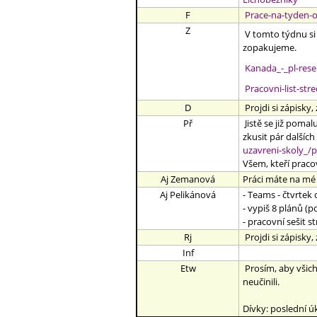
F
Prace-na-tyden-o
Z
V tomto týdnu si 
zopakujeme.
Kanada_-_pl-rese
Pracovni-list-str
D
Projdi si zápisky, 
Př
Jistě se již pomal
zkusit pár dalšíc
uzavreni-skoly_/p
Všem, kteří pracov
Aj Zemanová
Práci máte na mé
Aj Pelikánová
- Teams - čtvrtek 
- vypiš 8 plánů (
- pracovní sešit st
Rj
Projdi si zápisky, 
Inf
Etw
Prosím, aby všichn
neučinili.
Dívky: poslední ú