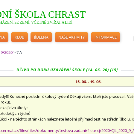
NÍ ŠKOLA CHRAST
ÁZENÍ SE ZEMÍ, VČETNĚ ZVÍŘAT A LIDÍ
INA
KLUB
JÍDELNA
NAŠE AKTIVITY
INFORMACE
19/2020
>
7.A
UČIVO PO DOBU UZAVŘENÍ ŠKOLY (14. 06. 20) [15]
15. 06. - 19. 06.
ady!!! Konečně poslední úkolový týden! Děkuji všem, kteří jste pracovali. Va
 roku).
ekají dva úkoly:
z předešlých týdnů
l - na těchto stránkách naleznete letošní přijímací test na střední školu. 
y.cermat.cz/files/files/dokumenty/testova-zadani/4lete-cj/2020/CJL_2020_9_