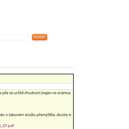
še píle se určitě zhodnotí (nejen ve známce
Kdo o takovém studiu přemýšlíte, zkuste si
A_DT.pdf