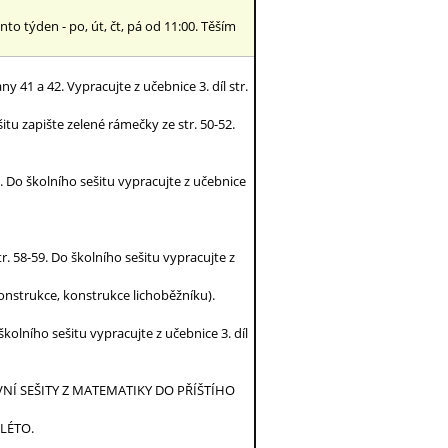
to týden - po, út, čt, pá od 11:00. Těším
ny 41 a 42. Vypracujte z učebnice 3. díl str.
šitu zapište zelené rámečky ze str. 50-52.
56. Do školního sešitu vypracujte z učebnice
tr. 58-59. Do školního sešitu vypracujte z
 konstrukce, konstrukce lichoběžníku).
školního sešitu vypracujte z učebnice 3. díl
NÍ SEŠITY Z MATEMATIKY DO PŘÍŠTÍHO
LÉTO.