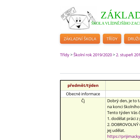
ZÁKLAD
ŠKOLA VLÍDNĚJŠÍHO ZACH
ZÁKLADNÍ ŠKOLA
TŘÍDY
DRUŽ
Třídy
>
Školní rok 2019/2020
>
2. stupeň 20
předmět/týden
Obecné informace
Čj
Dobrý den, je to t
na konci školního
Tento týden Vás č
1. dodělat práci 
2. DOBROVOLNÝ úko
jej udělat.
https://prijimack