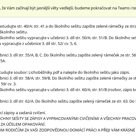
že Vám začínají být jasnější věty vedlejší, budeme pokračovat na Teams i ten
nastudujte str. 40/A; str. 41 a do školního sešitu zapište zelené rámečky ze stra
 školního sešitu.
kolního sešitu vypracujte v učebnici 3. díl str. 50/A; str. 51/B. Do školního se
vypracujte z učebnice 3. díl str. 52/ cv. 5, 6.
nici 3. díl str. 55/A, B, C. Do školního sešitu zapište zelený rámeček ze str. 
 5A.
tudujte soubor: Lichoběžníky.pdf a nalepte do školního sešitu jako zápis.
nici 3. díl str. 58/A; str. 59/B. Do školního sešitu zapište zelené rámečky ze s
 59/ cv. 3.
kolního sešitu vypracujte v učebnici 3. díl str. 60/A; str. 61/B (rozbor, zápis
nici 3. díl str. 62/A. Do školního sešitu zapište zelený rámeček ze str. 63. Do 
cí zápisy a zadaná cvičení.
CHNY SEŠITY SE ZÁPISY A VYPRACOVANÝMI CVIČENÍMI A VŠECHNY PRACOV
ZA ÚČELEM OPAKOVÁNÍ.
ŠIM RODIČŮM ZA VAŠI ZODPOVĚDNOU DOMÁCÍ PRÁCI A PŘEJI VÁM KRÁSNÉ 