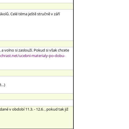
olů. Celé téma ještě stručně v září
, a volno si zaslouží. Pokud si však chcete
a-chrast.net/ucebni-materialy-po-dobu-
lé…)
né v období 11.3. - 12.6. , pokud tak již