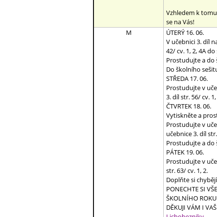
Vzhledem k tomu, 
se na Vás!
M
ÚTERÝ 16. 06.
V učebnici 3. díl 
42/ cv. 1, 2, 4A do
Prostudujte a do š
Do školního sešitu 
STŘEDA 17. 06.
Prostudujte v učeb
3. díl str. 56/ cv. 1,
ČTVRTEK 18. 06.
Vytiskněte a pros
Prostudujte v učeb
učebnice 3. díl str.
Prostudujte a do š
PÁTEK 19. 06.
Prostudujte v učeb
str. 63/ cv. 1, 2.
Doplňte si chybějí
PONECHTE SI VŠE
ŠKOLNÍHO ROKU 
DĚKUJI VÁM I VA
Lichobezniky