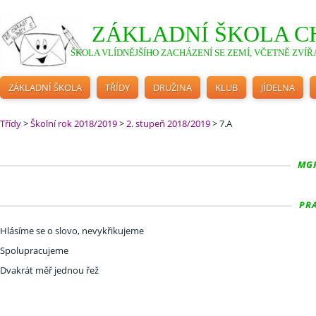
ZÁKLADNÍ ŠKOLA C
ŠKOLA VLÍDNĚJŠÍHO ZACHÁZENÍ SE ZEMÍ, VČETNĚ ZVÍŘA
ZÁKLADNÍ ŠKOLA
TŘÍDY
DRUŽINA
KLUB
JÍDELNA
Třídy
>
Školní rok 2018/2019
>
2. stupeň 2018/2019
>
7.A
MGR
PRA
Hlásíme se o slovo, nevykřikujeme
Spolupracujeme
Dvakrát měř jednou řež