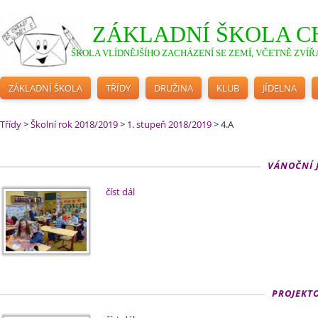
ZÁKLADNÍ ŠKOLA C
ŠKOLA VLÍDNĚJŠÍHO ZACHÁZENÍ SE ZEMÍ, VČETNĚ ZVÍŘA
ZÁKLADNÍ ŠKOLA
TŘÍDY
DRUŽINA
KLUB
JÍDELNA
Třídy
>
Školní rok 2018/2019
>
1. stupeň 2018/2019
>
4.A
VÁNOČNÍ J
číst dál
PROJEKTO