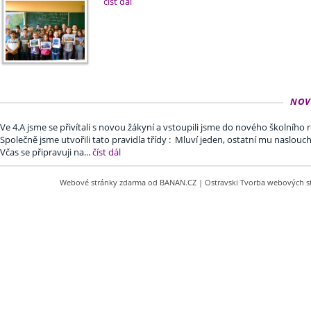
číst dál
NOV
Ve 4.A jsme se přivítali s novou žákyní a vstoupili jsme do nového školního 
Společně jsme utvořili tato pravidla třídy : Mluví jeden, ostatní mu naslo
Včas se připravuji na...
číst dál
Webové stránky zdarma
od
BANAN.CZ
|
Ostravski Tvorba webových s