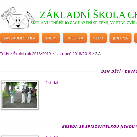
ZÁKLADNÍ ŠKOLA C
ŠKOLA VLÍDNĚJŠÍHO ZACHÁZENÍ SE ZEMÍ, VČETNĚ ZVÍŘA
ZÁKLADNÍ ŠKOLA
TŘÍDY
DRUŽINA
KLUB
JÍDELNA
Třídy
>
Školní rok 2018/2019
>
1. stupeň 2018/2019
>
2.A
DEN DĚTÍ - DEVÁŤ
číst dál
BESEDA SE SPISOVATELKOU JITKOU V