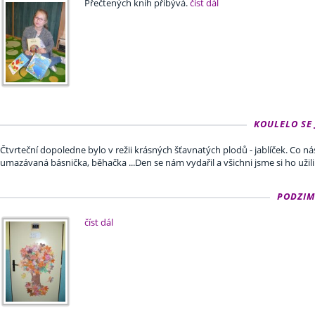
Přečtených knih přibývá.
číst dál
KOULELO SE 
Čtvrteční dopoledne bylo v režii krásných šťavnatých plodů - jablíček. Co ná
umazávaná básnička, běhačka ...Den se nám vydařil a všichni jsme si ho užili
PODZIM
číst dál