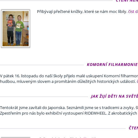
Přibývají přečtené knížky, které se nám moc líbily.
číst d
KOMORNÍ FILHARMONIE - 
V pátek 16. listopadu do naší školy přijelo malé uskupení Komorní filharmon
hudbou, mluveným slovem a promítáním důležitých historických událostí.
JAK ŽIJÍ DĚTI NA SVĚT
Tentokrát jsme zavítali do Japonska. Seznámili jsme se s tradicemi a zvyky, 
Zpestřením pro nás bylo exhibiční vystoupení RIDEWHEEL. Z akrobatických v
ČTE