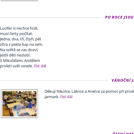
PO ROCE JSOU 
Lucifer si nechce hrát,
musí čerty počítat.
Jedna, dva, tři, čtyři, pět
zítra z pekla šup na zem.
Na světě se zas dozví,
jestli děti nezlobí.
S Mikulášem, Andělem
proletí svět vesele.
číst dál
VÁNOČNÍ JA
Děkuji Nikolce, Lálince a Anetce za pomoc při prod
jarmark.
číst dál
ČTENÍ NENÍ