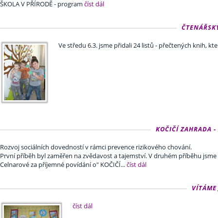
ŠKOLA V PŘÍRODĚ - program
číst dál
ČTENÁŘSKÝ 
Ve středu 6.3. jsme přidali 24 listů - přečtených knih, kt
KOČIČÍ ZAHRADA - 2
Rozvoj sociálních dovedností v rámci prevence rizikového chování.
První příběh byl zaměřen na zvědavost a tajemství. V druhém příběhu jsme p
Celnarové za příjemné povídání o" KOČIČÍ...
číst dál
VÍTÁME 
číst dál