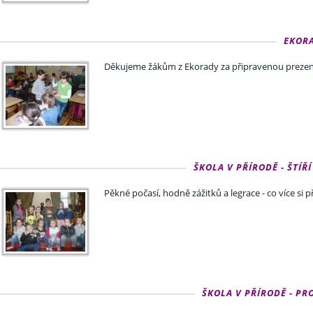
EKORA
Děkujeme žákům z Ekorady za připravenou prezent
ŠKOLA V PŘÍRODĚ - ŠTÍŘÍ D
Pěkné počasí, hodně zážitků a legrace - co více si p
ŠKOLA V PŘÍRODĚ - PROG