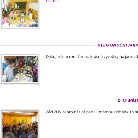
číst dál
VELIKONOČNÍ JARMAR
Děkuji všem rodičům za krásné výrobky na jarmar
O 12 MĚSÍ
Žáci ZUŠ si pro nás připravili známou pohádku s 