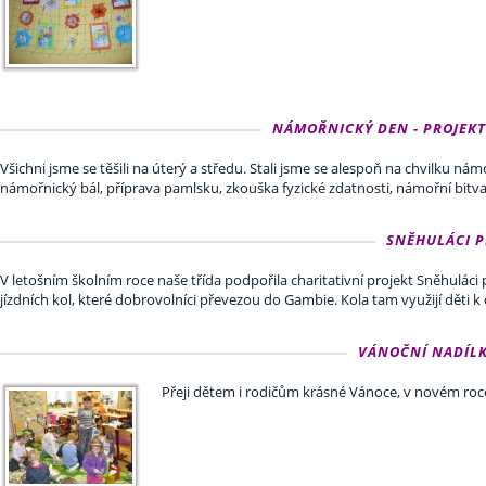
NÁMOŘNICKÝ DEN - PROJEKTOVÝ
Všichni jsme se těšili na úterý a středu. Stali jsme se alespoň na chvilku ná
námořnický bál, příprava pamlsku, zkouška fyzické zdatnosti, námořní bitv
SNĚHULÁCI PR
V letošním školním roce naše třída podpořila charitativní projekt Sněhulác
jízdních kol, které dobrovolníci převezou do Gambie. Kola tam využijí děti k
VÁNOČNÍ NADÍLKA 
Přeji dětem i rodičům krásné Vánoce, v novém roc