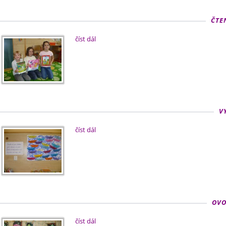
ČTE
číst dál
V
číst dál
OVO
číst dál