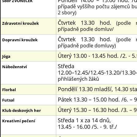
Pondělí 14.00 – 15.00 hod. /
Sbor ZVONEČEK
případě vyššího počtu zájemců b
2 sbory)
Čtvrtek 13.30 hod.
(podle 
Zdravotní kroužek
případně podle domluv/
Čtvrtek 13.30 hod.
(podle 
Dopravní kroužek
případně podle domluvy)
Úterý 13.00 - 13.45 hod. /2. - 5.
Jóga
Středa
Náboženství
12.00–12.45/12.45-13.20/13.30
přihlášených žáků
Pondělí 13.30 mladší, 14.30 sta
Florbal
Pátek 13.30 – 15.00 hod. /6. – 9.
Futsal
Úterý 15.30 – 16.30 hod. /3. – 9.
Klub deskových her
Středa 1 x za 14 dnů,
Kreativní pečení
13.45 - 16.00
/5. - 9. tř./