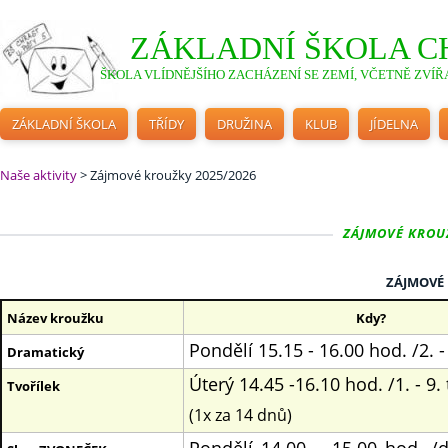
ZÁKLADNÍ ŠKOLA C
ŠKOLA VLÍDNĚJŠÍHO ZACHÁZENÍ SE ZEMÍ, VČETNĚ ZVÍŘA
ZÁKLADNÍ ŠKOLA
TŘÍDY
DRUŽINA
KLUB
JÍDELNA
Naše aktivity
>
Zájmové kroužky 2025/2026
ZÁJMOVÉ KROUŽ
ZÁJMOVÉ 
Název kroužku
Kdy?
Pondělí 15.15 - 16.00 hod. /2. - 
Dramatický
Úterý 14.45 -16.10 hod. /1. - 9. 
Tvořílek
(1x za 14 dnů)