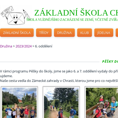
ZÁKLADNÍ ŠKOLA C
ŠKOLA VLÍDNĚJŠÍHO ZACHÁZENÍ SE ZEMÍ, VČETNĚ ZVÍŘA
ZÁKLADNÍ ŠKOLA
TŘÍDY
DRUŽINA
KLUB
JÍDELNA
Družina
>
2023/2024
>
6. oddělení
PĚŠKY DO
V rámci programu Pěšky do školy, jsme se jako 6. a 7. oddělení vydaly do p
ujdeme.
Naše cesta vedla do Zámecké zahrady v Chrasti, kterou jsme pro co největší