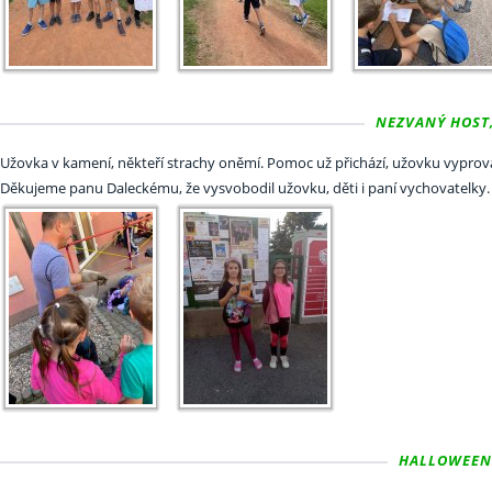
NEZVANÝ HOST,
Užovka v kamení, někteří strachy oněmí. Pomoc už přichází, užovku vyprovází. P
Děkujeme panu Daleckému, že vysvobodil užovku, děti i paní vychovatelky. :
HALLOWEEN 3