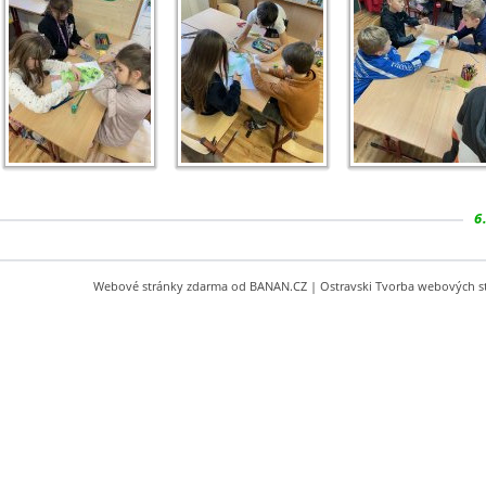
6
Webové stránky zdarma
od
BANAN.CZ
|
Ostravski Tvorba webových s