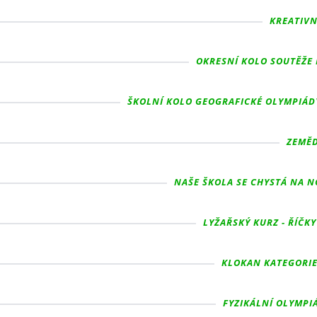
KREATIVNÍ
OKRESNÍ KOLO SOUTĚŽE 
ŠKOLNÍ KOLO GEOGRAFICKÉ OLYMPIÁDY
ZEMĚD
NAŠE ŠKOLA SE CHYSTÁ NA NO
LYŽAŘSKÝ KURZ - ŘÍČKY
KLOKAN KATEGORIE 
FYZIKÁLNÍ OLYMPIÁ