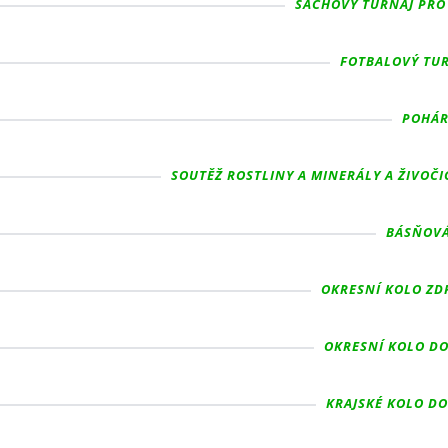
ŠACHOVÝ TURNAJ PRO 1
FOTBALOVÝ TURN
POHÁR 
SOUTĚŽ ROSTLINY A MINERÁLY A ŽIVOČI
BÁSŇOVÁN
OKRESNÍ KOLO ZDR
OKRESNÍ KOLO DO
KRAJSKÉ KOLO DO