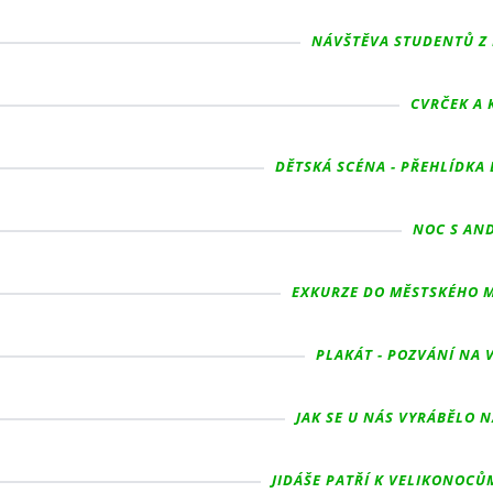
NÁVŠTĚVA STUDENTŮ Z 
CVRČEK A 
DĚTSKÁ SCÉNA - PŘEHLÍDKA 
NOC S AND
EXKURZE DO MĚSTSKÉHO MU
PLAKÁT - POZVÁNÍ NA 
JAK SE U NÁS VYRÁBĚLO N
JIDÁŠE PATŘÍ K VELIKONOCŮM