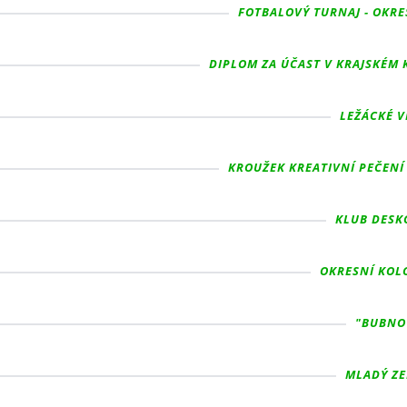
FOTBALOVÝ TURNAJ - OKRE
DIPLOM ZA ÚČAST V KRAJSKÉM K
LEŽÁCKÉ V
KROUŽEK KREATIVNÍ PEČENÍ 
KLUB DESKO
OKRESNÍ KOLO
"BUBNOV
MLADÝ ZE