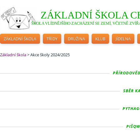
ZÁKLADNÍ ŠKOLA C
ŠKOLA VLÍDNĚJŠÍHO ZACHÁZENÍ SE ZEMÍ, VČETNĚ ZVÍŘA
ZÁKLADNÍ ŠKOLA
TŘÍDY
DRUŽINA
KLUB
JÍDELNA
Základní škola
>
Akce školy 2024/2025
PŘÍRODOVĚD
SBĚR KA
PYTHAGO
PIŠQW