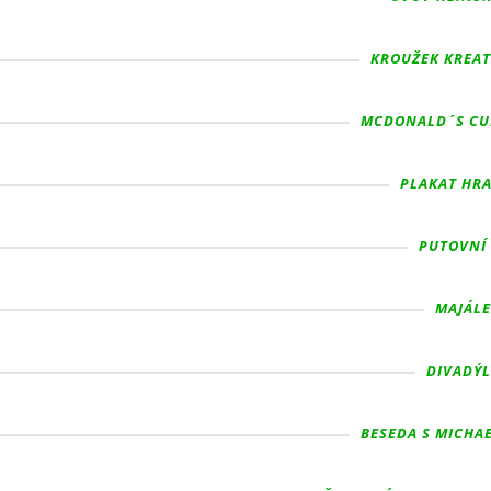
KROUŽEK KREATI
MCDONALD´S CUP 
PLAKAT HRA
PUTOVNÍ 
MAJÁLES
DIVADÝLK
BESEDA S MICHAE