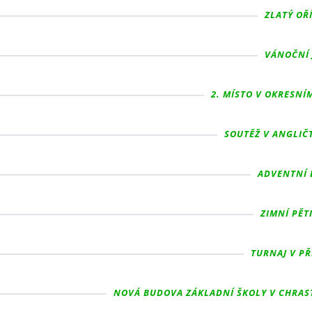
ZLATÝ OŘÍ
VÁNOČNÍ 
2. MÍSTO V OKRESNÍM
SOUTĚŽ V ANGLIČT
ADVENTNÍ 
ZIMNÍ PĚTI
TURNAJ V PŘ
NOVÁ BUDOVA ZÁKLADNÍ ŠKOLY V CHRASTI