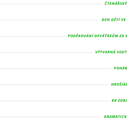
ČTENÁŘSKÝ
DEN DĚTÍ VE 
PODĚKOVÁNÍ DEVÁŤÁKŮM ZA SK
VÝTVARNÁ SOUTĚ
POHÁR 
HROŠIÁD
KK ZDRA
DRAMATICKÝ