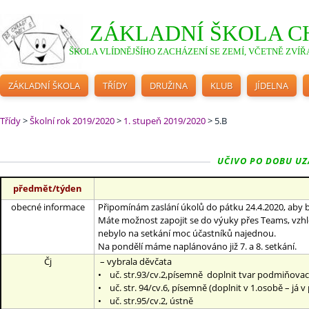
ZÁKLADNÍ ŠKOLA C
ŠKOLA VLÍDNĚJŠÍHO ZACHÁZENÍ SE ZEMÍ, VČETNĚ ZVÍŘA
ZÁKLADNÍ ŠKOLA
TŘÍDY
DRUŽINA
KLUB
JÍDELNA
Třídy
>
Školní rok 2019/2020
>
1. stupeň 2019/2020
>
5.B
UČIVO PO DOBU UZAV
předmět/týden
obecné informace
Připomínám zaslání úkolů do pátku 24.4.2020, aby b
Máte možnost zapojit se do výuky přes Teams, vzhl
nebylo na setkání moc účastníků najednou.
Na pondělí máme naplánováno již 7. a 8. setkání.
Čj
– vybrala děvčata
• uč. str.93/cv.2,písemně doplnit tvar podmiňova
• uč. str. 94/cv.6, písemně (doplnit v 1.osobě – j
• uč. str.95/cv.2, ústně