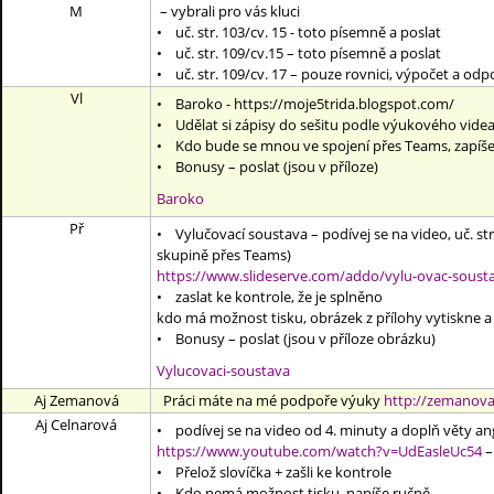
M
– vybrali pro vás kluci
• uč. str. 103/cv. 15 - toto písemně a poslat
• uč. str. 109/cv.15 – toto písemně a poslat
• uč. str. 109/cv. 17 – pouze rovnici, výpočet a od
Vl
• Baroko - https://moje5trida.blogspot.com/
• Udělat si zápisy do sešitu podle výukového videa 
• Kdo bude se mnou ve spojení přes Teams, zapíš
• Bonusy – poslat (jsou v příloze)
Baroko
Př
• Vylučovací soustava – podívej se na video, uč. str.
skupině přes Teams)
https://www.slideserve.com/addo/vylu-ovac-soust
• zaslat ke kontrole, že je splněno
kdo má možnost tisku, obrázek z přílohy vytiskne a 
• Bonusy – poslat (jsou v příloze obrázku)
Vylucovaci-soustava
Aj Zemanová
Práci máte na mé podpoře výuky
http://zemanova.
Aj Celnarová
• podívej se na video od 4. minuty a doplň věty angl
https://www.youtube.com/watch?v=UdEasleUc54
–
• Přelož slovíčka + zašli ke kontrole
• Kdo nemá možnost tisku, napíše ručně