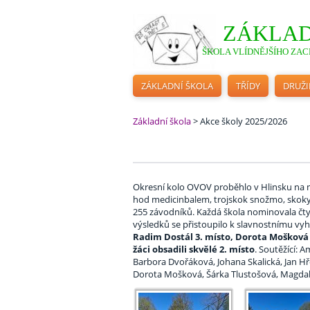
ZÁKLAD
ŠKOLA VLÍDNĚJŠÍHO ZACH
ZÁKLADNÍ ŠKOLA
TŘÍDY
DRUŽ
Základní škola
>
Akce školy 2025/2026
Okresní kolo OVOV proběhlo v Hlinsku na mís
hod medicinbalem, trojskok snožmo, skoky p
255 závodníků. Každá škola nominovala čtyři 
výsledků se přistoupilo k slavnostnímu vy
Radim Dostál 3. místo, Dorota Mošková 2
žáci obsadili skvělé 2. místo
. Soutěžící: 
Barbora Dvořáková, Johana Skalická, Jan Hře
Dorota Mošková, Šárka Tlustošová, Magda