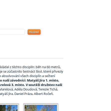
ládal z těchto disciplín: běh na 60 metrů,
se zúčastnilo šestnáct škol, které přivezly
o absolvování všech disciplín a sečtení
 naši závodníci: Matyáš Jíra 1. místo,
elová 3. místo. V soutěži družstev naši
 Marelová, Adéla Doudová, Terezie Tichá,
yáš Jíra, Daniel Práza, Albert Ročeň,