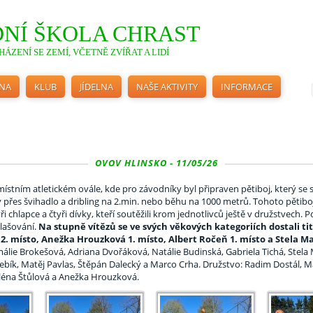
NÍ ŠKOLA CHRAST
ÁZENÍ SE ZEMÍ, VČETNĚ ZVÍŘAT A LIDÍ
INA
KLUB
JÍDELNA
NAŠE AKTIVITY
INFORMACE
OVOV HLINSKO - 11/05/26
tním atletickém ovále, kde pro závodníky byl připraven pětiboj, který se sk
řes švihadlo a dribling na 2.min. nebo běhu na 1000 metrů. Tohoto pětiboje 
chlapce a čtyři dívky, kteří soutěžili krom jednotlivců ještě v družstvech. P
hlašování.
Na stupně vítězů se ve svých věkových kategoriích dostali tito
. místo, Anežka Hrouzková 1. místo, Albert Ročeň 1. místo a Stela Mar
Amálie Brokešová, Adriana Dvořáková, Natálie Budinská, Gabriela Tichá, Stela
bík, Matěj Pavlas, Štěpán Dalecký a Marco Crha. Družstvo: Radim Dostál, Mat
léna Štůlová a Anežka Hrouzková.