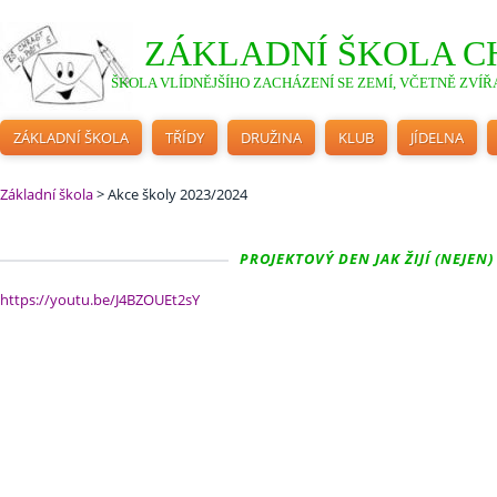
ZÁKLADNÍ ŠKOLA C
ŠKOLA VLÍDNĚJŠÍHO ZACHÁZENÍ SE ZEMÍ, VČETNĚ ZVÍŘA
ZÁKLADNÍ ŠKOLA
TŘÍDY
DRUŽINA
KLUB
JÍDELNA
Základní škola
>
Akce školy 2023/2024
PROJEKTOVÝ DEN JAK ŽIJÍ (NEJEN) 
https://youtu.be/J4BZOUEt2sY