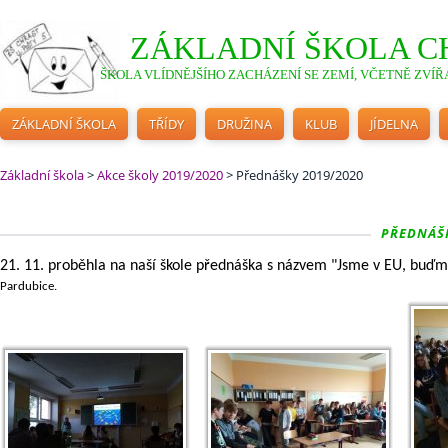
ZÁKLADNÍ ŠKOLA C
ŠKOLA VLÍDNĚJŠÍHO ZACHÁZENÍ SE ZEMÍ, VČETNĚ ZVÍŘA
ZÁKLADNÍ ŠKOLA
TŘÍDY
DRUŽINA
KLUB
JÍDELNA
Základní škola
>
Akce školy 2019/2020
>
Přednášky 2019/2020
PŘEDNÁŠKA
21. 11. proběhla na naší škole přednáška s názvem "Jsme v EU, buď
Pardubice.