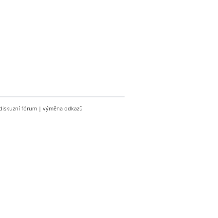
diskuzní fórum
|
výměna odkazů