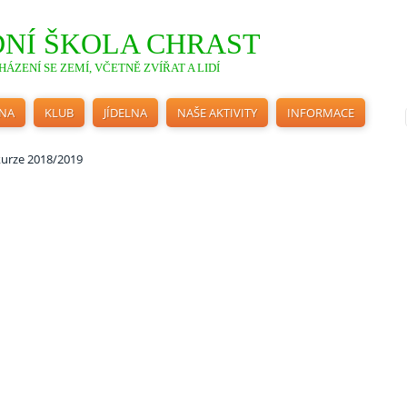
NÍ ŠKOLA CHRAST
ÁZENÍ SE ZEMÍ, VČETNĚ ZVÍŘAT A LIDÍ
INA
KLUB
JÍDELNA
NAŠE AKTIVITY
INFORMACE
urze 2018/2019