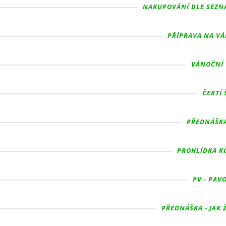
NAKUPOVÁNÍ DLE SEZNA
PŘÍPRAVA NA VÁ
VÁNOČNÍ T
ČERTÍ 
PŘEDNÁŠKA 
PROHLÍDKA KO
PV - PAVO
PŘEDNÁŠKA - JAK ŽI