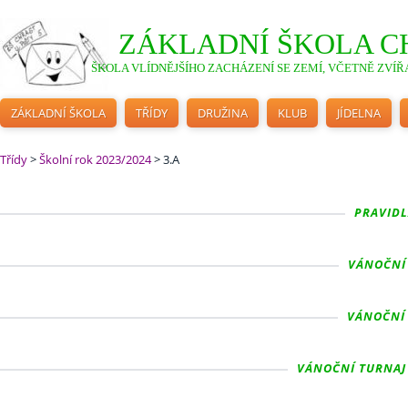
ZÁKLADNÍ ŠKOLA C
ŠKOLA VLÍDNĚJŠÍHO ZACHÁZENÍ SE ZEMÍ, VČETNĚ ZVÍŘA
ZÁKLADNÍ ŠKOLA
TŘÍDY
DRUŽINA
KLUB
JÍDELNA
Třídy
>
Školní rok 2023/2024
>
3.A
PRAVIDLA
VÁNOČNÍ 
VÁNOČNÍ T
VÁNOČNÍ TURNAJ 