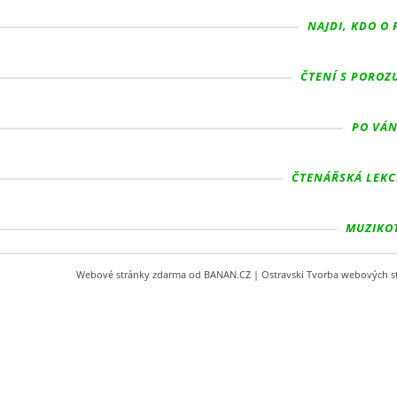
NAJDI, KDO O 
ČTENÍ S POROZ
PO VÁN
ČTENÁŘSKÁ LEKCE
MUZIKOT
Webové stránky zdarma
od
BANAN.CZ
|
Ostravski Tvorba webových s