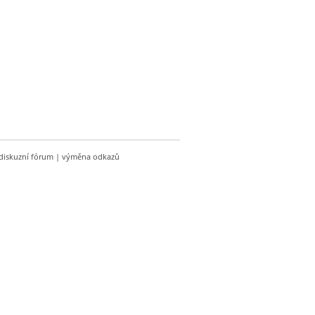
diskuzní fórum
|
výměna odkazů