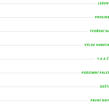
LEDEN 
PROSINEC
TVOŘENÍ NA
VÝLOV HORECK
1.A A Č
PODZIMNÍ PALET
DEŠTN
PRVNÍ DNY 