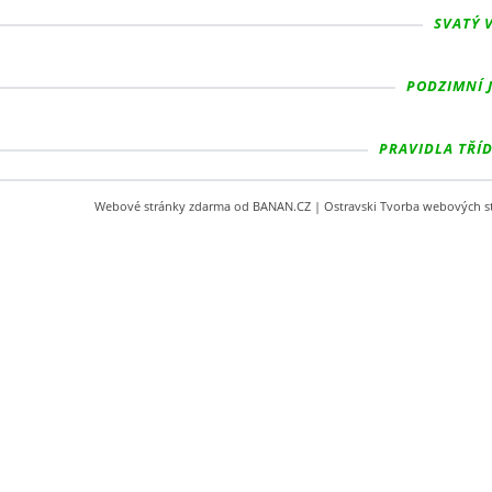
SVATÝ V
PODZIMNÍ J
PRAVIDLA TŘÍDY
Webové stránky zdarma
od
BANAN.CZ
|
Ostravski Tvorba webových s