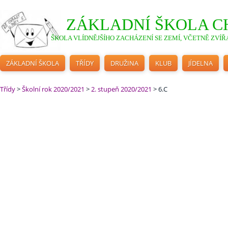
ZÁKLADNÍ ŠKOLA C
ŠKOLA VLÍDNĚJŠÍHO ZACHÁZENÍ SE ZEMÍ, VČETNĚ ZVÍŘA
ZÁKLADNÍ ŠKOLA
TŘÍDY
DRUŽINA
KLUB
JÍDELNA
Třídy
>
Školní rok 2020/2021
>
2. stupeň 2020/2021
>
6.C