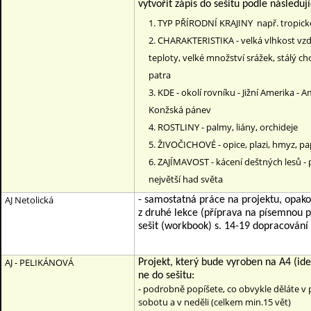
vytvořit zápis do sešitu podle následu
TYP PŘÍRODNÍ KRAJINY např. tropické
CHARAKTERISTIKA - velká vlhkost vz
teploty, velké množství srážek, stálý c
patra
KDE - okolí rovníku - Jižní Amerika - A
Konžská pánev
ROSTLINY - palmy, liány, orchideje
ŽIVOČICHOVÉ - opice, plazi, hmyz, p
ZAJÍMAVOST - kácení deštných lesů -
největší had světa
AJ Netolická
- samostatná práce na projektu, opako
z druhé lekce (příprava na písemnou p
sešit (workbook) s. 14-19 dopracování 
AJ - PELIKÁNOVÁ
Projekt, který bude vyroben na A4 (ide
ne do sešitu:
- podrobně popíšete, co obvykle děláte v
sobotu a v neděli (celkem min.15 vět)