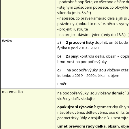
- podrobně popíšete, co všechno děláte dn
- stejným způsobem popíšete, co obvykle
víkendu (min. 5 vět)
- napíšete, co právě kamarád dělá a jak si
prázdniny. (pokud to nevíte, něco si vymysl
- projekt ilustrujte
- na projekt dávám týden (tedy do 18.3.) :-
fyzika
a)
2 pracovní listy
doplnit, umět bude
fyzika 6 pod 2019 – 2020
b)
Zápisy
: kontrola délka, obsah – dopl
hmotnost na podpoře výuky
c)
na podpoře výuky jsou vloženy otá
kolonkou 2019 – 2020 délka – objem
umět
matematika
na podpoře výuky jsou vloženy
domácí úl
vloženy další, sledujte
opakujte si rýsování:
geometricky úhly s
násobte dvěma, dělte dvěma, osu úhlu, ús
geometricky úhly v trojúhelníku, sestrojte 
umět převodní řady délka, obsah, obj