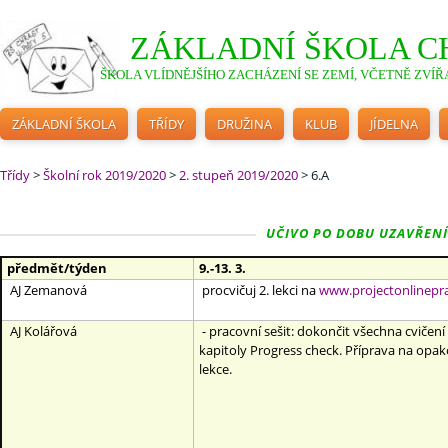
ZÁKLADNÍ ŠKOLA C
ŠKOLA VLÍDNĚJŠÍHO ZACHÁZENÍ SE ZEMÍ, VČETNĚ ZVÍŘA
ZÁKLADNÍ ŠKOLA
TŘÍDY
DRUŽINA
KLUB
JÍDELNA
Třídy
>
Školní rok 2019/2020
>
2. stupeň 2019/2020
>
6.A
UČIVO PO DOBU UZAVŘENÍ ŠK
předmět/týden
9.-13. 3.
AJ Zemanová
procvičuj 2. lekci na
www.projectonlinepr
AJ Kolářová
- pracovní sešit: dokončit všechna cvičení 
kapitoly Progress check. Příprava na opako
lekce.