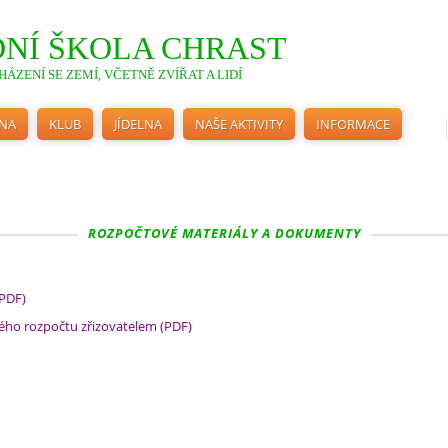
NÍ ŠKOLA CHRAST
ÁZENÍ SE ZEMÍ, VČETNĚ ZVÍŘAT A LIDÍ
INA
KLUB
JÍDELNA
NAŠE AKTIVITY
INFORMACE
ROZPOČTOVÉ MATERIÁLY A DOKUMENTY
(PDF)
ého rozpočtu zřizovatelem (PDF)