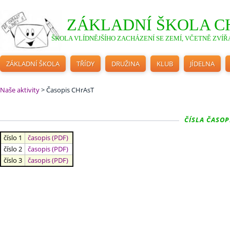
ZÁKLADNÍ ŠKOLA C
ŠKOLA VLÍDNĚJŠÍHO ZACHÁZENÍ SE ZEMÍ, VČETNĚ ZVÍŘA
ZÁKLADNÍ ŠKOLA
TŘÍDY
DRUŽINA
KLUB
JÍDELNA
Naše aktivity
>
Časopis CHrAsT
ČÍSLA ČASOP
číslo 1
časopis (PDF)
číslo 2
časopis (PDF)
číslo 3
časopis (PDF)