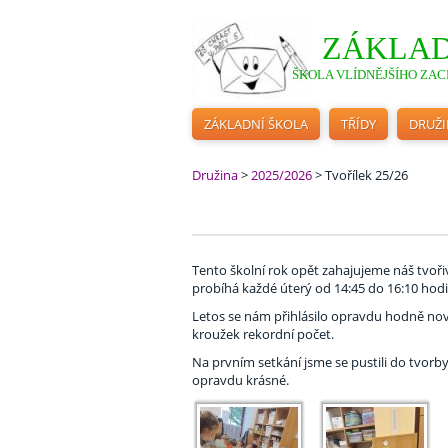
ZÁKLAD
ŠKOLA VLÍDNĚJŠÍHO ZACH
ZÁKLADNÍ ŠKOLA
TŘÍDY
DRUŽ
Družina
>
2025/2026
>
Tvořílek 25/26
Tento školní rok opět zahajujeme náš tvoř
probíhá každé úterý od 14:45 do 16:10 hodin
Letos se nám přihlásilo opravdu hodně novýc
kroužek rekordní počet.
Na prvním setkání jsme se pustili do tvorby
opravdu krásné.