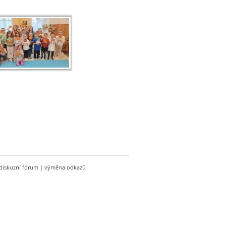
diskuzní fórum
|
výměna odkazů