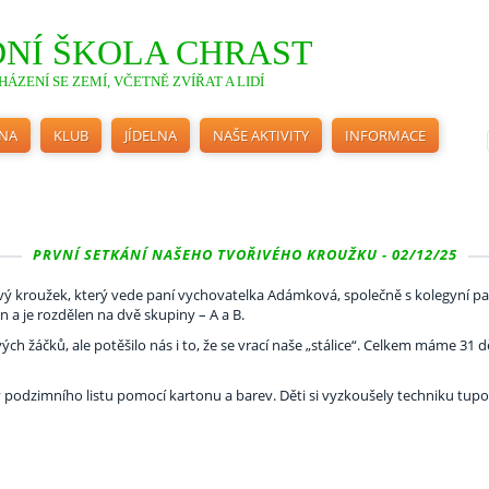
NÍ ŠKOLA CHRAST
ÁZENÍ SE ZEMÍ, VČETNĚ ZVÍŘAT A LIDÍ
INA
KLUB
JÍDELNA
NAŠE AKTIVITY
INFORMACE
PRVNÍ SETKÁNÍ NAŠEHO TVOŘIVÉHO KROUŽKU - 02/12/25
ivý kroužek, který vede paní vychovatelka Adámková, společně s kolegyní 
 a je rozdělen na dvě skupiny – A a B.
h žáčků, ale potěšilo nás i to, že se vrací naše „stálice“. Celkem máme 31 dě
 podzimního listu pomocí kartonu a barev. Děti si vyzkoušely techniku tupov