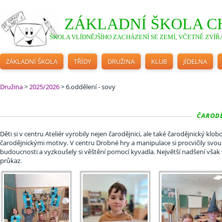
ZÁKLADNÍ ŠKOLA C
ŠKOLA VLÍDNĚJŠÍHO ZACHÁZENÍ SE ZEMÍ, VČETNĚ ZVÍŘA
ZÁKLADNÍ ŠKOLA
TŘÍDY
DRUŽINA
KLUB
JÍDELNA
Družina
>
2025/2026
>
6.oddělení - sovy
ČARODĚ
Děti si v centru Ateliér vyrobily nejen čarodějnici, ale také čarodějnický klo
čarodějnickými motivy. V centru Drobné hry a manipulace si procvičily svou
budoucnosti a vyzkoušely si věštění pomocí kyvadla. Největší nadšení však vzb
průkaz.