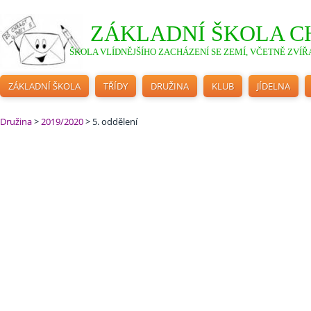
ZÁKLADNÍ ŠKOLA C
ŠKOLA VLÍDNĚJŠÍHO ZACHÁZENÍ SE ZEMÍ, VČETNĚ ZVÍŘA
ZÁKLADNÍ ŠKOLA
TŘÍDY
DRUŽINA
KLUB
JÍDELNA
Družina
>
2019/2020
>
5. oddělení