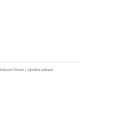
diskuzní fórum
|
výměna odkazů